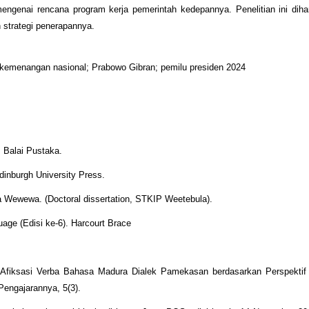
ngenai rencana program kerja pemerintah kedepannya. Penelitian ini diha
strategi penerapannya.
 kemenangan nasional; Prabowo Gibran; pemilu presiden 2024
 Balai Pustaka.
Edinburgh University Press.
a Wewewa. (Doctoral dissertation, STKIP Weetebula).
uage (Edisi ke-6). Harcourt Brace
). Afiksasi Verba Bahasa Madura Dialek Pamekasan berdasarkan Perspektif
 Pengajarannya, 5(3).