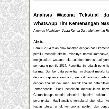
Analisis Wacana Tekstual d
WhatsApp Tim Kemenangan Nasi
Akhmad Mukhibun, Septa Kurnia Sari, Muhammad R
Abstract
Pemilu 2024 telah dilaksanakan dengan hasil kemena
pemilu menarik diteliti, misalnya narasi kampanye,
menjelaskan wacana tekstual dan kontesktual yan
pemenang pemilu 2024. Penelitian ini adalah penelitian
kalimat. Sumber data penelitian ini didapat melalu
dengan purposive sampling, yakni didasarkan pada
dengan analisis dokumen. Teknik analisis data dilakuk
antar-peneliti. Hasil penelitian menunjukkan bah
Gibran berupa repetisi, sinonimi, hiponimi, kolokas
perangkaian. Hasil analisis kontekstul ditemukan ko
tujuan tuturan untuk komunikasi politik dan penya