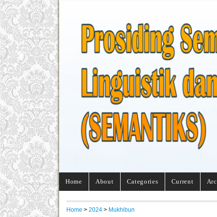
Home
About
Categories
Current
Arc
Home
>
2024
>
Mukhibun