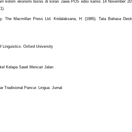
dalam kolom ekonomi bisnis di koran Jawa POS edisi kamis 14 November 201
1).
gy. The Macmillan Press Ltd. Kridalaksana, H. (1985). Tata Bahasa Deskr
 Linguistics. Oxford University
tikel Kelapa Sawit Mencari Jalan
r Tradisional Pancur. Lingua: Jurnal