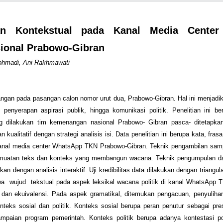
an Kontekstual pada Kanal Media Center
onal Prabowo-Gibran
ohmadi, Ani Rakhmawati
ngan pada pasangan calon nomor urut dua, Prabowo-Gibran. Hal ini menjadi
 penyerapan aspirasi publik, hingga komunikasi politik. Penelitian ini be
g dilakukan tim kemenangan nasional Prabowo- Gibran pasca- ditetapka
 kualitatif dengan strategi analisis isi. Data penelitian ini berupa kata, fras
i kanal media center WhatsApp TKN Prabowo-Gibran. Teknik pengambilan sam
 muatan teks dan konteks yang membangun wacana. Teknik pengumpulan da
an dengan analisis interaktif. Uji kredibilitas data dilakukan dengan triangu
wa wujud tekstual pada aspek leksikal wacana politik di kanal WhatsApp 
i, dan ekuivalensi. Pada aspek gramatikal, ditemukan pengacuan, penyuliha
nteks sosial dan politik. Konteks sosial berupa peran penutur sebagai presi
mpaian program pemerintah. Konteks politik berupa adanya kontestasi pol