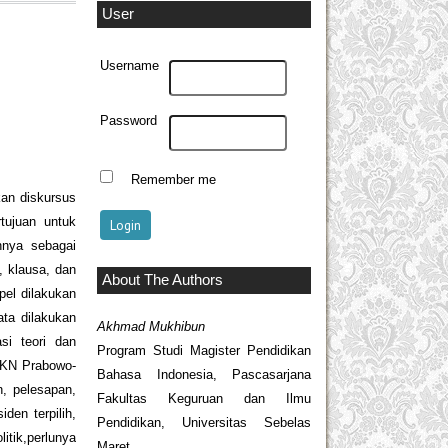
User
Username
Password
Remember me
kan diskursus
rtujuan untuk
nnya sebagai
a, klausa, dan
About The Authors
pel dilakukan
ta dilakukan
Akhmad Mukhibun
lasi teori dan
Program Studi Magister Pendidikan
TKN Prabowo-
Bahasa Indonesia, Pascasarjana
n, pelesapan,
Fakultas Keguruan dan Ilmu
den terpilih,
Pendidikan, Universitas Sebelas
itik,perlunya
Maret