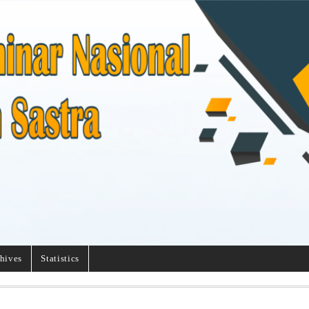
hives
Statistics