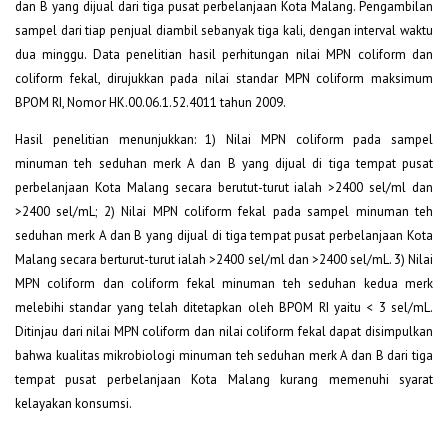
dan B yang dijual dari tiga pusat perbelanjaan Kota Malang. Pengambilan
sampel dari tiap penjual diambil sebanyak tiga kali, dengan interval waktu
dua minggu. Data penelitian hasil perhitungan nilai MPN coliform dan
coliform fekal, dirujukkan pada nilai standar MPN coliform maksimum
BPOM RI, Nomor HK.00.06.1.52.4011 tahun 2009.
Hasil penelitian menunjukkan: 1) Nilai MPN coliform pada sampel
minuman teh seduhan merk A dan B yang dijual di tiga tempat pusat
perbelanjaan Kota Malang secara berutut-turut ialah >2400 sel/ml dan
>2400 sel/mL; 2) Nilai MPN coliform fekal pada sampel minuman teh
seduhan merk A dan B yang dijual di tiga tempat pusat perbelanjaan Kota
Malang secara berturut-turut ialah >2400 sel/ml dan >2400 sel/mL. 3) Nilai
MPN coliform dan coliform fekal minuman teh seduhan kedua merk
melebihi standar yang telah ditetapkan oleh BPOM RI yaitu < 3 sel/mL.
Ditinjau dari nilai MPN coliform dan nilai coliform fekal dapat disimpulkan
bahwa kualitas mikrobiologi minuman teh seduhan merk A dan B dari tiga
tempat pusat perbelanjaan Kota Malang kurang memenuhi syarat
kelayakan konsumsi.