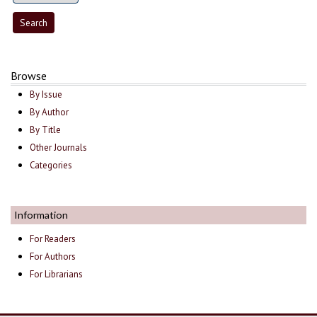
Browse
By Issue
By Author
By Title
Other Journals
Categories
Information
For Readers
For Authors
For Librarians