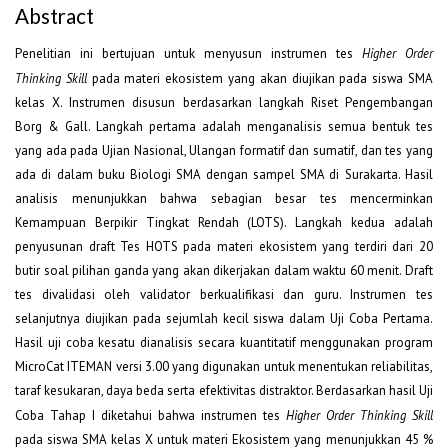
Abstract
Penelitian ini bertujuan untuk menyusun instrumen tes
Higher Order
Thinking Skill
pada materi ekosistem yang akan diujikan pada siswa SMA
kelas X. Instrumen disusun berdasarkan langkah Riset Pengembangan
Borg & Gall. Langkah pertama adalah menganalisis semua bentuk tes
yang ada pada Ujian Nasional, Ulangan formatif dan sumatif, dan tes yang
ada di dalam buku Biologi SMA dengan sampel SMA di Surakarta. Hasil
analisis menunjukkan bahwa sebagian besar tes mencerminkan
Kemampuan Berpikir Tingkat Rendah (LOTS). Langkah kedua adalah
penyusunan draft Tes HOTS pada materi ekosistem yang terdiri dari 20
butir soal pilihan ganda yang akan dikerjakan dalam waktu 60 menit. Draft
tes divalidasi oleh validator berkualifikasi dan guru. Instrumen tes
selanjutnya diujikan pada sejumlah kecil siswa dalam Uji Coba Pertama.
Hasil uji coba kesatu dianalisis secara kuantitatif menggunakan program
MicroCat ITEMAN versi 3.00 yang digunakan untuk menentukan reliabilitas,
taraf kesukaran, daya beda serta efektivitas distraktor. Berdasarkan hasil Uji
Coba Tahap I diketahui bahwa instrumen tes
Higher Order Thinking Skill
pada siswa SMA kelas X untuk materi Ekosistem yang menunjukkan 45 %