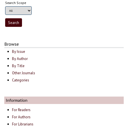
Search Scope
Browse
By Issue
By Author
By Title
Other Journals
Categories
Information
For Readers
For Authors
For Librarians