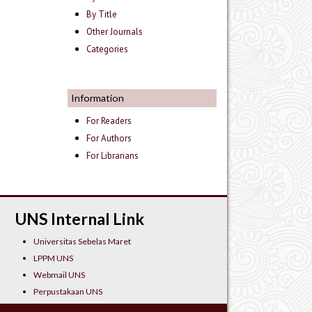
By Title
Other Journals
Categories
Information
For Readers
For Authors
For Librarians
UNS Internal Link
Universitas Sebelas Maret
LPPM UNS
Webmail UNS
Perpustakaan UNS