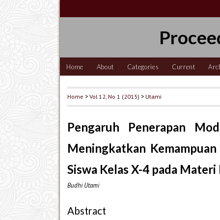
Procee
Home
About
Categories
Current
Arc
Home
>
Vol 12, No 1 (2015)
>
Utami
Pengaruh Penerapan Mod
Meningkatkan Kemampuan Ber
Siswa Kelas X-4 pada Materi
Budhi Utami
Abstract