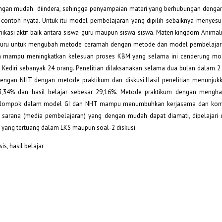
 dengan mudah diindera, sehingga penyampaian materi yang berhubungan denga
ontoh nyata. Untuk itu model pembelajaran yang dipilih sebaiknya menyes
kasi aktif baik antara siswa-guru maupun siswa-siswa. Materi kingdom Animal
n guru untuk mengubah metode ceramah dengan metode dan model pembelajar
an mampu meningkatkan kelesuan proses KBM yang selama ini cenderung mo
 Kediri sebanyak 24 orang. Penelitian dilaksanakan selama dua bulan dalam 2 
engan NHT dengan metode praktikum dan diskusi.Hasil penelitian menunjukk
33,34% dan hasil belajar sebesar 29,16%. Metode praktikum dengan mengha
ar kelompok dalam model GI dan NHT mampu menumbuhkan kerjasama dan komu
 sarana (media pembelajaran) yang dengan mudah dapat diamati, dipelajari 
r yang tertuang dalam LKS maupun soal-2 diskusi.
s, hasil belajar