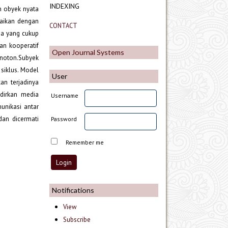
INDEXING
n obyek nyata
uaikan dengan
CONTACT
ia yang cukup
an kooperatif
Open Journal Systems
noton.Subyek
siklus. Model
User
an terjadinya
dirkan media
Username
nikasi antar
dan dicermati
Password
Remember me
Notifications
View
Subscribe