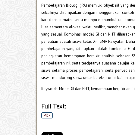
Pembelajaran Biologi (IPA) memiliki obyek riil yang
sebaiknya disampaikan dengan menggunakan contoh-c
karakteristik materi serta mampu menumbuhkan komuni
luas sementara alokasi waktu sedikit, mengharuska
yang sesuai. Kombinasi model GI dan NHT diharapk
penelitian adalah siswa kelas X-II SMA Pawyatan Daha
pembelajaran yang diterapkan adalah kombinasi GI d
peningkatan kemampuan berpikir analisis sebesar 
pembelajaran riil serta terciptanya suasana belaj
siswa selama proses pembelajaran, serta penyediaan
siswa, mendorong siswa untuk bereksplorasi bahan aja
Keywords: Model GI dan NHT, kemampuan berpikir analisi
Full Text:
PDF