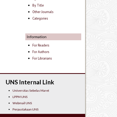
By Title
Other Journals
Categories
Information
For Readers
For Authors
For Librarians
UNS Internal Link
Universitas Sebelas Maret
LPPM UNS
Webmail UNS
Perpustakaan UNS