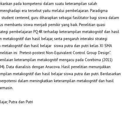
nekankan pada kompetensi dalam suatu keterampilan salah
a menghadapi era tersebut yaitu melalui pembelajaran. Paradigma
student centered, guru diharapkan sebagai fasilitator bagi siswa dalam
us membantu siswa menjadi pemikir yang baik. Penelitian quasi
ategi pembelajaran PQ4R terhadap keterampilan metakognitif dan hasil
metakognitif dan hasil belajar, serta pengaruh interaksi strategi
metakognitif dan hasil belajar siswa putra dan putri kelas XI SMA
elitian ini Pretest-postest Non-Equivalent Control Group Design”.
 Penilaian keterampilan metakognitif mengacu pada Corebima (2011)
4). Data dianalisis dengan Anacova. Hasil penelitian menunjukkan
pilan metakognitif dan hasil belajar siswa putra dan putri. Berdasarkan
 berpotensi dalam meningkatkan keterampilan metakognitif dan hasil
armasin.
ajar, Putra dan Putri