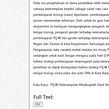
Pada era pengetahuan ini dunia pendidikan lebih me
satunya keterampilan berpikir, sebagai salah satu car
pembelajaran biologi (sains) diperlukan pembelajaran 
proses menemukan informasi. Oleh sebab itu guru har
eksperimen ini bertujuan mengungkapkan pengaruh str
belajar biologi, pengaruh gender terhadap keterampilan 
pembelajaran PQ4R dan gender terhadap keterampilan 
Negeri dan Swasta di kota Banjarmasin. Rancangan pen
Pengumpulan data variabel terikat melalui tes essay.
sedangkan untuk hasil belajar mengacu pada Hart (199
bahwa strategi pembelajaran berpengaruh pada keteram
penelitian ini dapat disimpulkan bahwa strategi PQ4R
belajar biologi siswa putra dan putri SMA di Kota Banj
Kata Kunci : PQ4R, Keterampilan Metakognitif, Hasil Bel
Full Text:
PDF