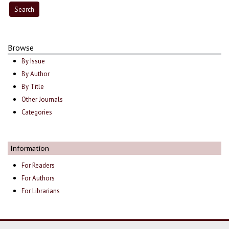
Browse
By Issue
By Author
By Title
Other Journals
Categories
Information
For Readers
For Authors
For Librarians