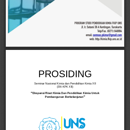
i
PROSIDING
Seminar Nasional Kimia dan Pendidikan Kimia X
II
(SN
-
KPK X
II
)
“
Ekspansi Riset Kimia Dan Pendidikan Kimia Untuk 
”
Pembangunan Berkelanjutan