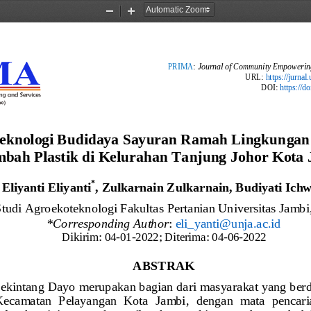
Zoom
Zoom
Out
In
PRIMA
: 
Journal of Community Empowering
URL:
https://jurnal
DOI:
https://d
eknologi Budidaya Sayuran Ramah Lingkungan
mbah Plastik di Kelurahan Tanjung Johor Kota
*
Eliyanti Eliyanti
, Zulkarnain Zulkarnain, Budiyati Ich
tudi Agroekoteknologi Fakultas Pertanian Universitas Jambi
*Correspo
n
ding Author
: 
eli_yanti@unja.ac.id
Dikirim: 
04
-
01
-
2022
;
Diterima: 
04
-
06
-
2022
ABSTRAK
ekintang Dayo
merupakan bagian dari masyarakat yang berd
Kecamatan  Pelayangan  Kota  Jambi
,  dengan 
mata  pencari