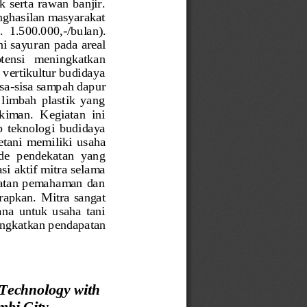
 serta rawan  banjir. 
nghasilan masyarakat 
. 
1
.
5
00.000,
-
/
bulan
)
. 
i sayur
an pada areal 
tensi   meningkatkan 
 vertikultur budidaya 
isa
-
sisa sampah dapur 
limbah  plastik  yang 
kiman.  Kegiatan  ini 
p  teknologi 
budidaya 
etani
memiliki  usaha 
e  pendekatan  yang 
asi aktif mitra selama 
katan pemahaman  dan 
erapkan. 
Mi
tra
sangat 
a  untuk  usaha  tani 
ingkatkan pendapatan 
 Technology with 