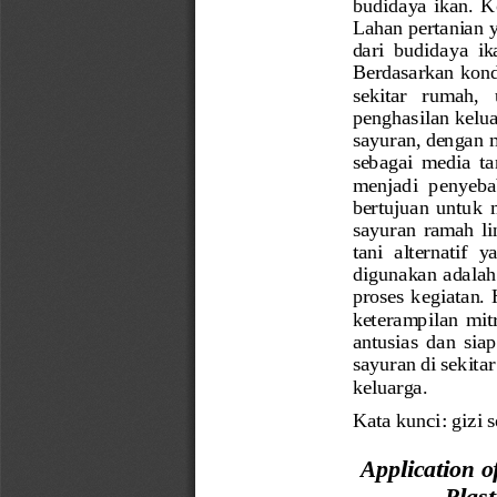
budidaya  ikan
.  
Lahan pertanian 
dari  budidaya  ik
Berdasarkan kond
sekitar   rumah, 
penghasilan kelua
sayuran
, 
dengan m
sebagai  media  t
menjadi  penyebab
bertujuan
untuk 
sayuran  ramah  l
tani  alternatif 
digunakan adalah
proses  kegiatan.
keterampilan 
mit
antusias  dan  sia
sayuran di sekita
keluarga. 
Kata kunci: gizi 
Application o