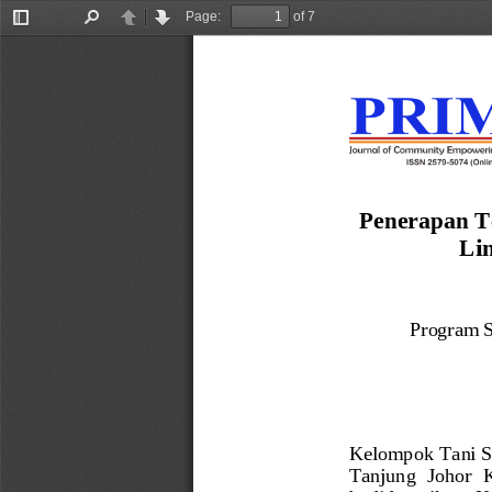
Page:
of 7
Toggle
Find
Previous
Next
Sidebar
Penerapan T
Li
P
rogram S
Kelompok Tani S
Tanjung  Johor  