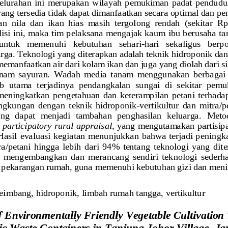
Kelurahan 
ini 
merupakan  wilayah  pemukiman  padat  penduduk 
yang tersedia tidak dapat dimanfaatkan secara optimal dan pe
an  nila  dan  ikan  hias  masih  tergolong  rendah 
(sekitar  Rp
isi ini, maka tim pelaksana mengajak kaum ibu berusaha tan
untuk 
memenuhi   kebutuhan 
sehari
-
hari   sekaligus 
berpo
rga. Teknologi yang diterapkan adalah teknik hidroponik dan
emanfaatkan air dari kolam ikan dan juga 
yang diolah dari s
anam  sayuran.  Wadah  media  tanam  menggunakan  berbagai  
  utama  terjadinya  pendangkalan  sungai  di  sekitar  pemu
meningkatkan  pengetahua
n  dan  keterampilan  petani  terhada
ingkungan  dengan 
teknik  hid
r
oponik
-
vertikultur
dan 
mitra
/p
 yang  dapat  menjadi  tambahan  penghasilan  keluarga.
Metod
 
pa
rticipatory rural appraisal
, 
yang mengutamakan 
partisip
 Hasil  evaluasi kegiatan  menunjukkan bahwa terjadi pening
ra/petani 
hingga  lebih  dari  94%  tentang  teknologi  yang  dit
p  mengembangkan  dan  merancang  sendiri  teknologi  sederhan
r pekarangan rumah, guna 
memenuhi 
kebutuhan gizi dan men
seimbang, 
hidroponik, 
limbah 
rumah tangga,
vertikultur
f Environmentally Friendly Vegetable Cultivation