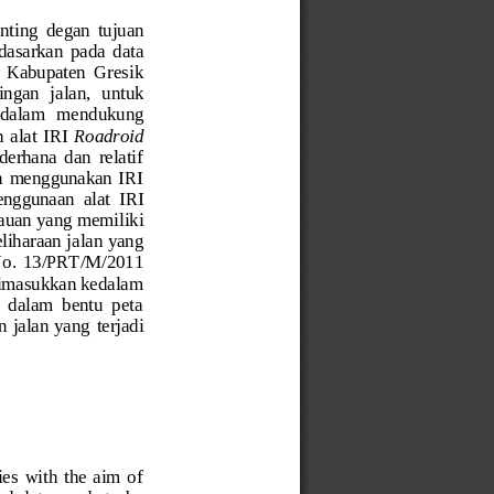
nting 
degan  tujuan 
dasarkan  pada  data 
 Kabupaten  Gresik 
ingan  jalan
,  untuk 
  dalam   m
end
ukung 
 alat  IRI 
Roadroid
derhana  dan  relatif 
an  menggunakan  IRI 
enggunaan
alat  IRI 
njauan yang memi
liki 
iharaan jalan yang 
No.  13/PRT/M/2011 
dimasukkan kedalam  
 dalam  bentu  peta 
n jalan yang
terjadi 
s  with  the  aim  of 