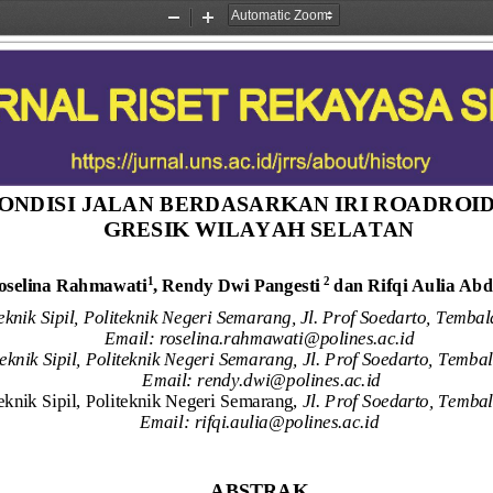
Zoom
Zoom
Out
In
ONDISI JALAN BERDASARKAN IRI ROADROI
GRESIK WILAYAH S
E
LATAN
1
2
oselina Rahmawati
, 
Rendy Dwi Pangesti
dan 
Rifqi Aulia Abd
eknik Sipil, 
Politeknik Negeri Semarang
, 
Jl. Prof Soedarto, Temba
Email: 
roselin
a.rahmawati
@polines.ac.id
eknik Sipil, Politeknik Negeri Semarang, 
Jl. Prof Soedarto, Temba
Email: 
rendy.dwi@polines.ac.id
eknik Sipil, Politeknik Negeri Semarang, 
Jl. Prof Soedarto, Temba
Email: 
rifqi.aul
ia@polines.ac.id
ABSTRAK