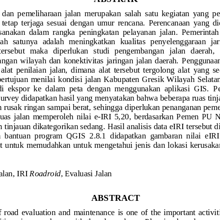
  dan  pemeliharaan  jalan  merupakan
salah  satu
kegiatan  yang  pe
  tetap  terjaga  sesuai
dengan
umur  rencana. 
Perencanaan
yang  di
ksanaka
n  dalam  rangka  peningkatan  pelayanan  jalan
. 
Pemerintah 
ah  satunya  adalah  me
ning
katkan  kualitas  penyelenggaraan  jar
tersebut   maka 
diperlukan 
studi   pengembangan   jalan   daerah
, 
an  wilayah  dan  konektivitas  jaringan  jalan  daerah.
Penggunaan 
lat  penilaian  jalan,  dimana  alat  tersebut  tergolong  alat  yang  se
 bertujuan
menilai  ko
ndisi  jalan  Kabupaten  Gresik  Wilayah  Selat
di  ekspor  ke  dalam  peta  dengan  menggunakan  aplikasi  GIS. 
P
survey didapatkan hasil yang menyatakan bahwa 
beberapa ruas ti
n rusak ringan sampai berat,
sehingga diperlukan penanganan pemel
ruas  j
alan  memperoleh  nilai  e
-
IRI  5,20
,  b
erdasarkan  Pemen  PU  
n tinjauan dikategori
kan s
e
dang
.
Hasil 
analisis
data eIRI tersebut 
 bantuan  program  QGIS  2.8.1  didapatkan  gambaran  nilai  eIRI 
ut untuk 
memudahkan untuk mengetahui jenis dan lokasi kerusaka
alan, IRI 
Roadroid
, Evaluasi Jalan
ABSTRACT
road  evaluation  and  maintenance  is  one  of  the  important  activitie