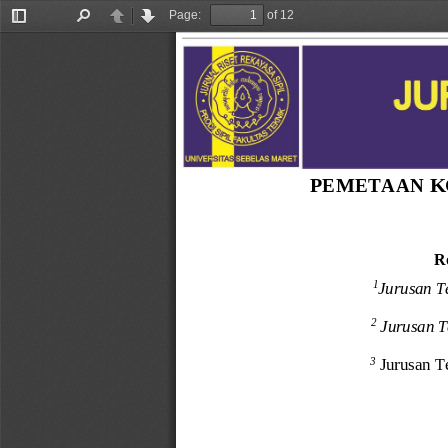
Page:
of 12
Toggle
Find
Previous
Next
Sidebar
PE
ME
TA
AN
K
R
1
Jurusan 
T
2
Jurusan T
3
Jurusan T