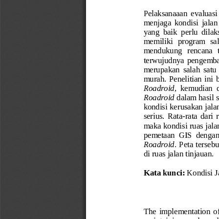
Pe
laksanaaan  e
valuasi
menjaga 
kondisi
jalan
yang  baik  perlu  dila
memiliki  program  sal
mendukung   rencana   
terwujudnya  pengembang
merupakan  salah  satu  a
murah
.
P
enelitian  ini 
Roadroid
,  kemudian  
Roadroid
dalam hasil 
kondisi kerusakan jala
serius.
Rata
-
rata  dari  
maka kondisi ruas j
ala
pemetaan  GIS  dengan 
Roadroid
. Peta terseb
di ruas jalan tinjauan. 
Kata kunci:
Kondisi J
The  implementation  of  