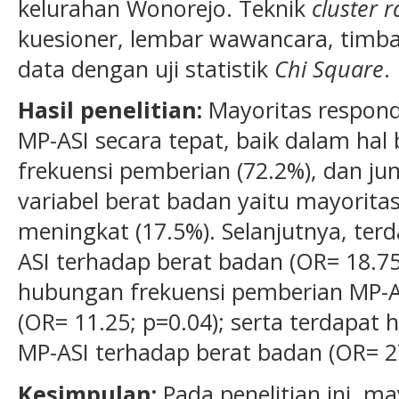
kelurahan Wonorejo. Teknik
cluster 
kuesioner, lembar wawancara, timba
data dengan uji statistik
Chi Square
.
Hasil penelitian:
Mayoritas respond
MP-ASI secara tepat, baik dalam hal
frekuensi pemberian (72.2%), dan ju
variabel berat badan yaitu mayorita
meningkat (17.5%). Selanjutnya, te
ASI terhadap berat badan (OR= 18.75
hubungan frekuensi pemberian MP-A
(OR= 11.25; p=0.04); serta terdapat
MP-ASI
terhadap berat badan (OR= 27
Kesimpulan:
Pada penelitian ini, m