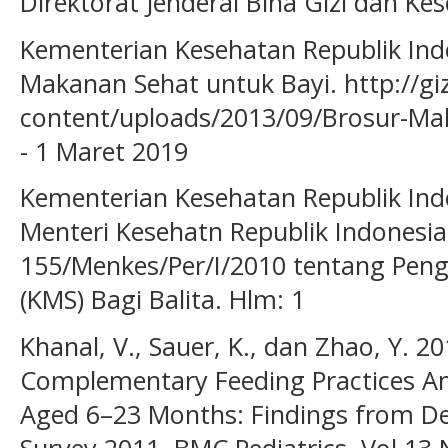
Direktorat Jenderal Bina Gizi dan Ke
Kementerian Kesehatan Republik Indo
Makanan Sehat untuk Bayi. http://gi
content/uploads/2013/09/Brosur-Ma
- 1 Maret 2019
Kementerian Kesehatan Republik Ind
Menteri Kesehatn Republik Indones
155/Menkes/Per/I/2010 tentang Pen
(KMS) Bagi Balita. Hlm: 1
Khanal, V., Sauer, K., dan Zhao, Y. 2
Complementary Feeding Practices A
Aged 6–23 Months: Findings from D
Survey 2011. BMC Pediatrics, Vol 13 N