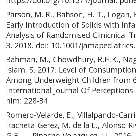
Parson, M. R., Bahson, H. T., Logan, K
Early Introduction of Sollds with Inf
Analysis of Randomised Clinicnical Tr
3. 2018. doi: 10.1001/jamapediatrics
Rahman, M., Chowdhury, R.H.K., Nage
Islam, S. 2017. Level of Consumpti
Among Underweight Children from 6
International Journal Of Perceptions i
hlm: 228-34
Romero-Velarde, E., Villalpando-Carrió
Iracheta-Gerez, M. de la L., Alonso-R
G.E., … Pinacho-Velázquez, J.L. 2016.