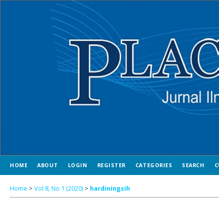
HOME
ABOUT
LOGIN
REGISTER
CATEGORIES
SEARCH
C
Home
>
Vol 8, No 1 (2020)
>
hardiningsih