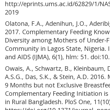
http://eprints.ums.ac.id/62829/1/NA
2019
Olatona, F.A., Adenihun, J.O., Aderibi
2017. Complementary Feeding Knowle
Diversity among Mothers of Under-Fi
Community in Lagos State, Nigeria. 
and AIDS (IJMA), 6(1), hlm: 51. doi:1
Owais, A., Schwartz, B., Kleinbaum, D
A.S.G., Das, S.K., & Stein, A.D. 2016
9 Months but not Exclusive Breastfe
Complementary Feeding Initiation is 
in Rural Bangladesh. PloS One, 11(10)
https://doi.org/10.1371/journal. po