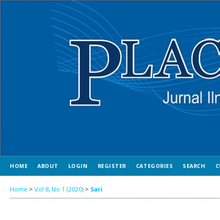
HOME
ABOUT
LOGIN
REGISTER
CATEGORIES
SEARCH
C
Home
>
Vol 8, No 1 (2020)
>
Sari