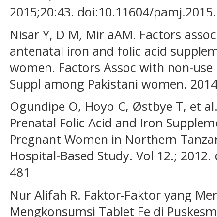
2015;20:43. doi:10.11604/pamj.2015
Nisar Y, D M, Mir aAM. Factors assoc
antenatal iron and folic acid suppl
women. Factors Assoc with non-use an
Suppl among Pakistani women. 2014;
Ogundipe O, Hoyo C, Østbye T, et al.
Prenatal Folic Acid and Iron Supple
Pregnant Women in Northern Tanzani
Hospital-Based Study. Vol 12.; 2012.
481
Nur Alifah R. Faktor-Faktor yang M
Mengkonsumsi Tablet Fe di Puskes