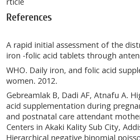
rticle
References
A rapid initial assessment of the di
iron -folic acid tablets through anten
WHO. Daily iron, and folic acid supp
women. 2012.
Gebreamlak B, Dadi AF, Atnafu A. Hig
acid supplementation during pregn
and postnatal care attendant mothe
Centers in Akaki Kality Sub City, Add
Hierarchical negative binomial poiss