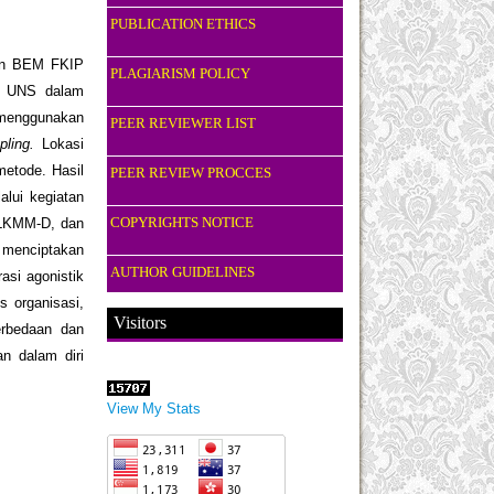
PUBLICATION ETHICS
gan BEM FKIP
PLAGIARISM POLICY
IP UNS dalam
a menggunakan
PEER REVIEWER LIST
pling.
Lokasi
metode. Hasil
PEER REVIEW PROCCES
lui kegiatan
COPYRIGHTS NOTICE
, LKMM-D, dan
 menciptakan
AUTHOR GUIDELINES
asi agonistik
s organisasi,
Visitors
rbedaan dan
n dalam diri
View My Stats