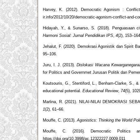
Harvey, K. (2012). Democratic Agonism : Conflic
ir.info/2012/10/20/democratic-agonism-conflict-and-c
Hidayah, Y., & Sunarso, S. (2018). Penguasaan civ
Harmoni Sosial: Jurnal Pendidikan IPS
,
4
(2), 153–164
Jehalut, F. (2020). Demokrasi Agonistik dan Spirit 
95–106.
Juru, I. J. (2013).
Dislokasi Wacana Kewarganegara
for Politics and Governmet Jurusan Politik dan Pem
Koutsouris, G., Stentiford, L., Benham-Clarke, S., &
educational potential.
Educational Review
,
74
(5), 10
Marlina, R. (2021). NILAI-NILAI DEMOKRASI 
1
(2), 61–66.
Mouffe, C. (2013).
Agonistics: Thinking the World Poli
Mouffe, C. (2016). Democratic Politics 
https://doi.org/10.3998/pc.12322227.0009.011