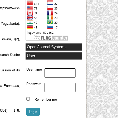
ttps://www.e-
 Yogyakarta).
 Unwira
,
3
(2),
Open Journal Systems
search Center
User
Username
ussion of its
Password
c Education
,
Remember me
0301), 1–8.