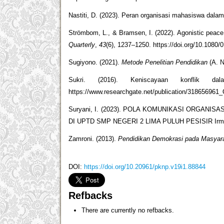
Nastiti, D. (2023). Peran organisasi mahasiswa dal
Strömbom, L., & Bramsen, I. (2022). Agonistic peace:
Quarterly
,
43
(6), 1237–1250. https://doi.org/10.1080
Sugiyono. (2021).
Metode Penelitian Pendidikan
(A. N
Sukri. (2016). Keniscayaan konflik d
https://www.researchgate.net/publication/31865696
Suryani, I. (2023). POLA KOMUNIKASI ORGAN
DI UPTD SMP NEGERI 2 LIMA PULUH PESISIR Irma
Zamroni. (2013).
Pendidikan Demokrasi pada Masyarak
DOI:
https://doi.org/10.20961/pknp.v19i1.88844
Refbacks
There are currently no refbacks.