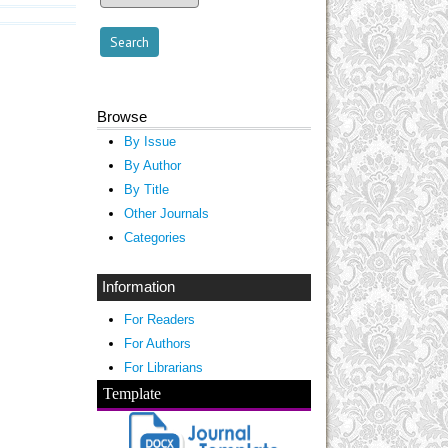
Browse
By Issue
By Author
By Title
Other Journals
Categories
Information
For Readers
For Authors
For Librarians
Template