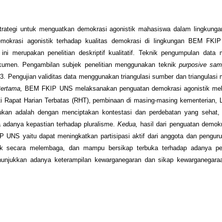
n strategi untuk menguatkan demokrasi agonistik mahasiswa dalam lingkun
demokrasi agonistik terhadap kualitas demokrasi di lingkungan BEM FK
 ini merupakan penelitian deskriptif kualitatif. Teknik pengumpulan dat
okumen. Pengambilan subjek penelitian menggunakan teknik
purposive sam
 Pengujian validitas data menggunakan triangulasi sumber dan triangulasi 
ertama,
BEM FKIP UNS melaksanakan penguatan demokrasi agonistik mela
erti Rapat Harian Terbatas (RHT), pembinaan di masing-masing kementerian
kukan adalah dengan menciptakan kontestasi dan perdebatan yang sehat,
 adanya kepastian terhadap pluralisme.
Kedua,
hasil dari penguatan demokr
 UNS yaitu dapat meningkatkan partisipasi aktif dari anggota dan penguru
k secara melembaga, dan mampu bersikap terbuka terhadap adanya pe
menunjukkan adanya keterampilan kewarganegaran dan sikap kewarganegaraa