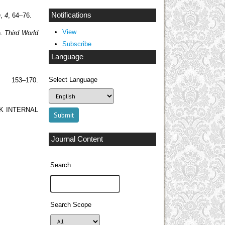
Notifications
n
,
4
, 64–76.
View
n.
Third World
Subscribe
Language
Select Language
), 153–170.
IK INTERNAL
Journal Content
Search
Search Scope