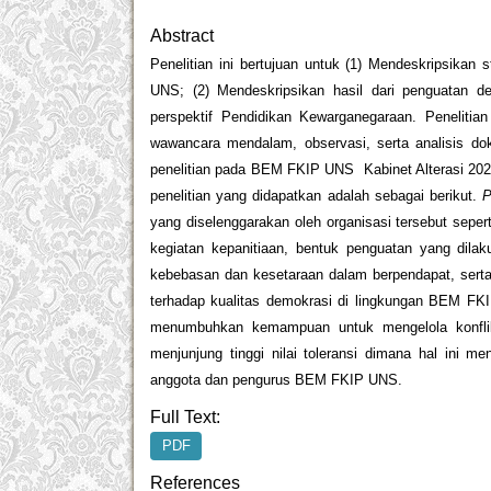
Abstract
Penelitian ini bertujuan untuk (1) Mendeskripsika
UNS; (2) Mendeskripsikan hasil dari penguatan 
perspektif Pendidikan Kewarganegaraan. Penelitian
wawancara mendalam, observasi, serta analisis d
penelitian pada BEM FKIP UNS Kabinet Alterasi 2023.
penelitian yang didapatkan adalah sebagai berikut.
P
yang diselenggarakan oleh organisasi tersebut sep
kegiatan kepanitiaan, bentuk penguatan yang dila
kebebasan dan kesetaraan dalam berpendapat, serta
terhadap kualitas demokrasi di lingkungan BEM FKIP
menumbuhkan kemampuan untuk mengelola konfli
menjunjung tinggi nilai toleransi dimana hal ini 
anggota dan pengurus BEM FKIP UNS.
Full Text:
PDF
References