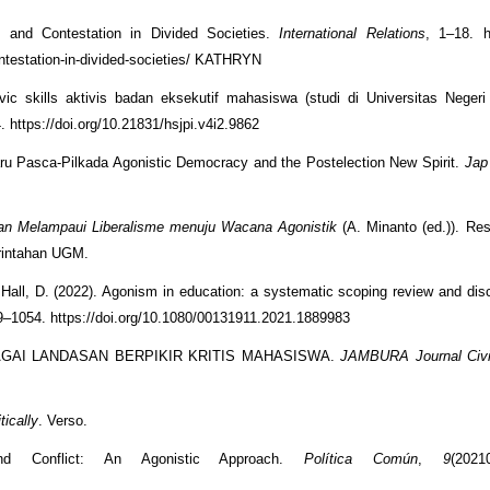
t and Contestation in Divided Societies.
International Relations
, 1–18. h
ontestation-in-divided-societies/ KATHRYN
ic skills aktivis badan eksekutif mahasiswa (studi di Universitas Negeri
. https://doi.org/10.21831/hsjpi.v4i2.9862
Baru Pasca-Pilkada Agonistic Democracy and the Postelection New Spirit.
Jap
an Melampaui Liberalisme menuju Wacana Agonistik
(A. Minanto (ed.)). Re
erintahan UGM.
 Hall, D. (2022). Agonism in education: a systematic scoping review and disc
29–1054. https://doi.org/10.1080/00131911.2021.1889983
SEBAGAI LANDASAN BERPIKIR KRITIS MAHASISWA.
JAMBURA Journal Civi
tically
. Verso.
and Conflict: An Agonistic Approach.
Política Común
,
9
(2021