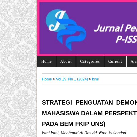
Home
About
Categories
Current
Arc
Home
>
Vol 19, No 1 (2024)
>
Ismi
STRATEGI PENGUATAN DEMOK
MAHASISWA DALAM PERSPEKT
PADA BEM FKIP UNS)
Ismi Ismi, Machmud Al Rasyid, Erna Yuliandari