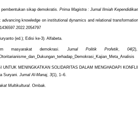
am pembentukan sikap demokratis.
Prima Magistra : Jurnal Ilmiah Kependidika
 advancing knowledge on institutional dynamics and relational transformatio
/01436597.2022.2054797
uryanto (ed.); Edisi ke-3). Alfabeta.
alam masyarakat demokrasi.
Jurnal Politik Profetik
,
04
(2
1_Otoritarianisme_dan_Dukungan_terhadap_Demokrasi_Kajian_Meta_Analisis
ISASI UNTUK MENINGKATKAN SOLIDARITAS DALAM MENGHADAPI KONFL
 Suryani.
Jurnal Al-Manaj
,
3
(1), 1–6.
at Multikultural
. Ombak.