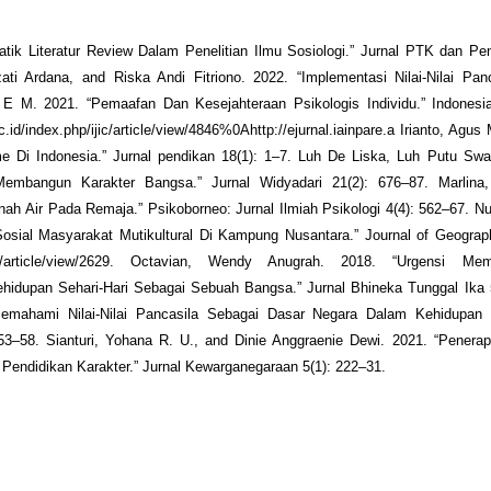
ik Literatur Review Dalam Penelitian Ilmu Sosiologi.” Jurnal PTK dan Pen
ati Ardana, and Riska Andi Fitriono. 2022. “Implementasi Nilai-Nilai Pa
 E M. 2021. “Pemaafan Dan Kesejahteraan Psikologis Individu.” Indonesia
c.id/index.php/ijic/article/view/4846%0Ahttp://ejurnal.iainpare.a Irianto, Agus
me Di Indonesia.” Jurnal pendikan 18(1): 1–7. Luh De Liska, Luh Putu Swa
Membangun Karakter Bangsa.” Jurnal Widyadari 21(2): 676–87. Marlina,
Tanah Air Pada Remaja.” Psikoborneo: Jurnal Ilmiah Psikologi 4(4): 562–67. Nu
osial Masyarakat Mutikultural Di Kampung Nusantara.” Journal of Geograp
ducation/article/view/2629. Octavian, Wendy Anugrah. 2018. “Urgensi 
ehidupan Sehari-Hari Sebagai Sebuah Bangsa.” Jurnal Bhineka Tunggal Ika 
Memahami Nilai-Nilai Pancasila Sebagai Dasar Negara Dalam Kehidupan 
–58. Sianturi, Yohana R. U., and Dinie Anggraenie Dewi. 2021. “Penerapa
Pendidikan Karakter.” Jurnal Kewarganegaraan 5(1): 222–31.