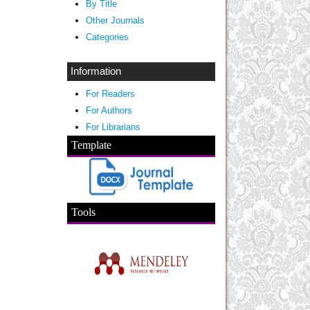
By Title
Other Journals
Categories
Information
For Readers
For Authors
For Librarians
Template
Tools