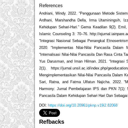
References
Andriani, Windy. 2022. “Penggunaan Metode Sistemat
Ardhani, Marshandha Della, Irma Utaminingsih, Izz
Kehidupan Sehari-Hari.” Gema Keadilan 9(2). Emil,
Islamic Counseling 3: 70–76. http://ejurnal.iainpare.a
“Integrasi Nasional Sebagai Penangkal Etnosentris
2020. “Implementas Nilai-Nilai Pancasila Dalam 
“Internalisasi Nilai-Nilai Pancasila Dan Rasa Cinta 
Yus Darusman, and Iman Hilman. 2021. “Integrasi S
2(1). https://jurnal.unsil.ac.id/index.php/geo
Mengimplementasikan Nilai-Nilai Pancasila Dalam K
Sari, Ratna, and Fatma Ulfatun Najicha. 2022. “
Harmony: Jurnal Pembelajaran IPS dan PKN 7(1): 53
Pancasila Dalam Kehidupan Sehari Hari Dan Sebagai 
DOI:
https://doi.org/10.20961/pknp.v19i2.82068
Refbacks