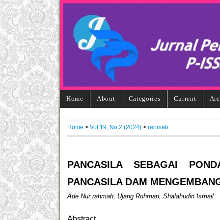
Home
About
Categories
Current
Arc
Home
>
Vol 19, No 2 (2024)
>
rahmah
PANCASILA SEBAGAI PONDAS
PANCASILA DAM MENGEMBANG
Ade Nur rahmah, Ujang Rohman, Shalahudin Ismail
Abstract