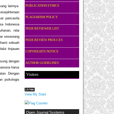
PUBLICATION ETHICS
ang lainnya.
kesejahteraan
PLAGIARISM POLICY
sar pancasila
gsa Indonesia
PEER REVIEWER LIST
uhanan, nilai
tar seseorang
PEER REVIEW PROCCES
mahami sebuah
alui tinjauan
COPYRIGHTS NOTICE
ngsung dengan
AUTHOR GUIDELINES
manusia harus
batan. Dengan
Visitors
n psikologis
View My Stats
Open Journal Systems