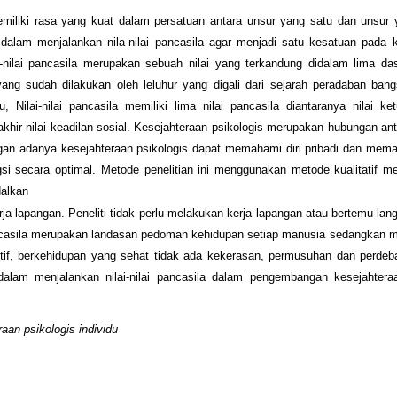
iliki rasa yang kuat dalam persatuan antara unsur yang satu dan unsur y
i dalam menjalankan nila-nilai pancasila agar menjadi satu kesatuan pada 
ai-nilai pancasila merupakan sebuah nilai yang terkandung didalam lima da
yang sudah dilakukan oleh leluhur yang digali dari sejarah peradaban ban
 Nilai-nilai pancasila memiliki lima nilai pancasila diantaranya nilai ket
rakhir nilai keadilan sosial. Kesejahteraan psikologis merupakan hubungan an
dengan adanya kesejahteraan psikologis dapat memahami diri pribadi dan me
si secara optimal. Metode penelitian ini menggunakan metode kualitatif mel
ndalkan
erja lapangan. Peneliti tidak perlu melakukan kerja lapangan atau bertemu la
ai pancasila merupakan landasan pedoman kehidupan setiap manusia sedangkan 
sitif, berkehidupan yang sehat tidak ada kekerasan, permusuhan dan perde
alam menjalankan nilai-nilai pancasila dalam pengembangan kesejahteraa
eraan psikologis individu