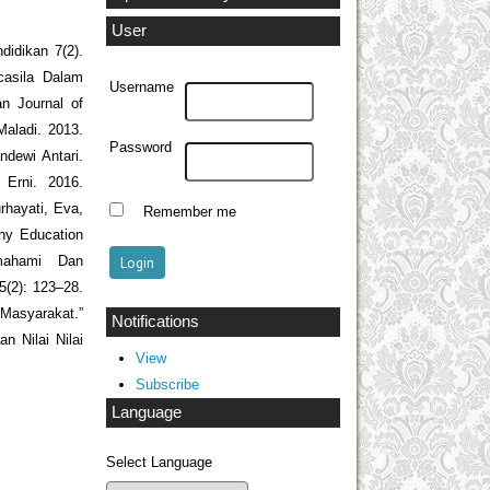
User
didikan 7(2).
ncasila Dalam
Username
n Journal of
 Maladi. 2013.
Password
ndewi Antari.
 Erni. 2016.
rhayati, Eva,
Remember me
hy Education
Memahami Dan
5(2): 123–28.
Masyarakat.”
Notifications
n Nilai Nilai
View
Subscribe
Language
Select Language