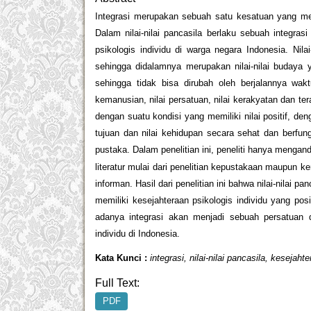
Integrasi merupakan sebuah satu kesatuan yang mem
Dalam nilai-nilai pancasila berlaku sebuah integras
psikologis individu di warga negara Indonesia. Nil
sehingga didalamnya merupakan nilai-nilai budaya 
sehingga tidak bisa dirubah oleh berjalannya waktu,
kemanusian, nilai persatuan, nilai kerakyatan dan te
dengan suatu kondisi yang memiliki nilai positif, 
tujuan dan nilai kehidupan secara sehat dan berfung
pustaka. Dalam penelitian ini, peneliti hanya menga
literatur mulai dari penelitian kepustakaan maupun k
informan. Hasil dari penelitian ini bahwa nilai-nil
memiliki kesejahteraan psikologis individu yang po
adanya integrasi akan menjadi sebuah persatuan d
individu di Indonesia.
Kata Kunci :
integrasi, nilai-nilai pancasila, kesejaht
Full Text:
PDF