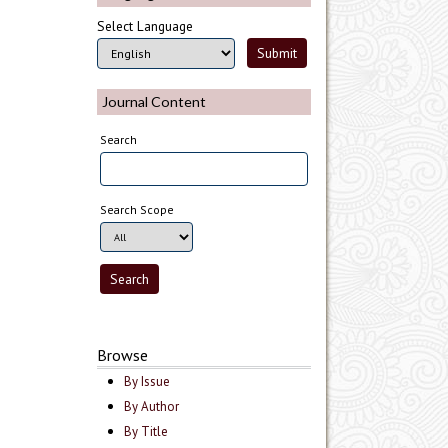
Select Language
Journal Content
Search
Search Scope
Browse
By Issue
By Author
By Title