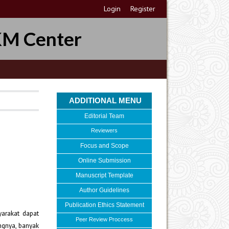
Login
Register
KM Center
ADDITIONAL MENU
Editorial Team
Reviewers
Focus and Scope
Online Submission
Manuscript Template
Author Guidelines
Publication Ethics Statement
arakat dapat
Peer Review Proccess
ngnya, banyak