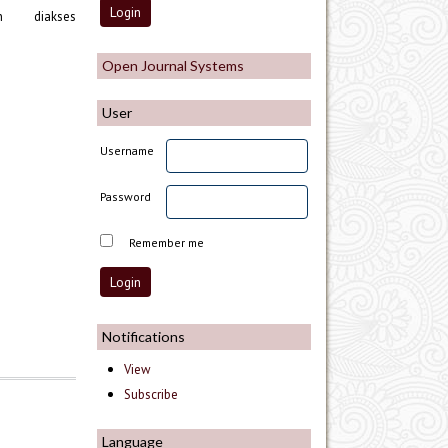
akan diakses
Open Journal Systems
User
Username
Password
Remember me
Notifications
View
Subscribe
Language