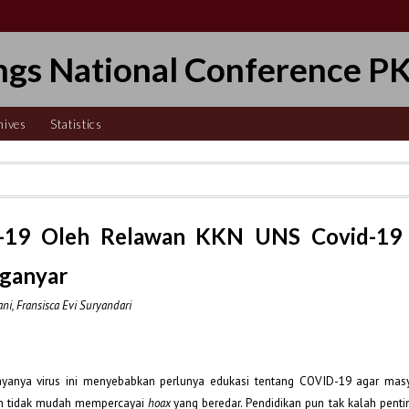
ngs National Conference P
hives
Statistics
d-19 Oleh Relawan KKN UNS Covid-19
nganyar
i, Fransisca Evi Suryandari
yanya virus ini menyebabkan perlunya edukasi tentang COVID-19 agar masy
an tidak mudah mempercayai
yang beredar. Pendidikan pun tak kalah penti
hoax