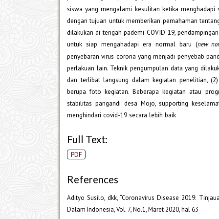
siswa yang mengalami kesulitan ketika menghadapi sit
dengan tujuan untuk memberikan pemahaman tentang
dilakukan di tengah pademi COVID-19, pendampingan
untuk siap mengahadapi era normal baru (
new no
penyebaran virus corona yang menjadi penyebab pand
perlakuan lain. Teknik pengumpulan data yang dilakuk
dan terlibat langsung dalam kegiatan penelitian, 
berupa foto kegiatan. Beberapa kegiatan atau pro
stabilitas pangandi desa Mojo, supporting kesel
menghindari covid-19 secara lebih baik
Full Text:
PDF
References
Adityo Susilo, dkk, “Coronavirus Disease 2019: Tinjaua
Dalam Indonesia, Vol. 7, No.1, Maret 2020, hal 63