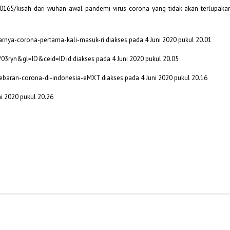
00165/kisah-dari-wuhan-awal-pandemi-virus-corona-yang-tidak-akan-terlup
rnya-corona-pertama-kali-masuk-ri diakses pada 4 Juni 2020 pukul 20.01
3ryn&gl=ID&ceid=ID:id diakses pada 4 Juni 2020 pukul 20.05
nyebaran-corona-di-indonesia-eMXT diakses pada 4 Juni 2020 pukul 20.16
ni 2020 pukul 20.26