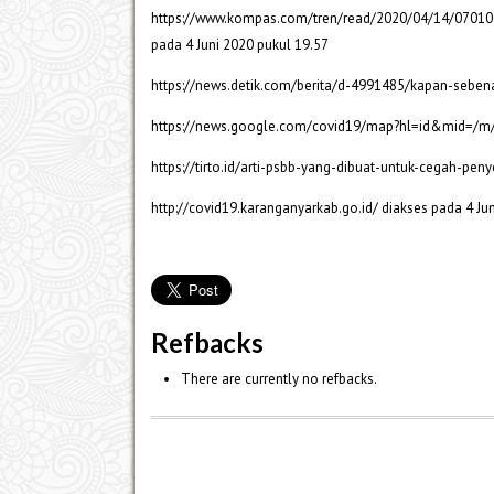
https://www.kompas.com/tren/read/2020/04/14/0701
pada 4 Juni 2020 pukul 19.57
https://news.detik.com/berita/d-4991485/kapan-sebena
https://news.google.com/covid19/map?hl=id&mid=/m/0
https://tirto.id/arti-psbb-yang-dibuat-untuk-cegah-pe
http://covid19.karanganyarkab.go.id/ diakses pada 4 Ju
Refbacks
There are currently no refbacks.