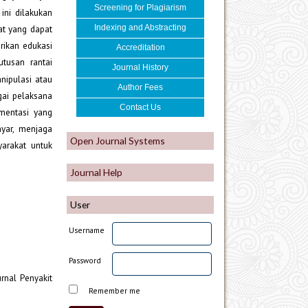
Screening for Plagiarism
ini dilakukan
t yang dapat
Indexing and Abstracting
rikan edukasi
Accreditation
tusan rantai
Journal History
nipulasi atau
Author
Fe
es
gai pelaksana
Contact Us
mentasi yang
yar, menjaga
Open Journal Systems
arakat untuk
Journal Help
User
Username
Password
urnal Penyakit
Remember me