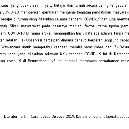
uasi yang tidak biasa ini yaitu belajar dari rumah secara daring.Pengabdian 
 COVID-19, memberikan gambaran mengenai kegiatan pengabdian masyaraka
 belajar di rumah yang dilakukan selama pandemi COVID-19 dan juga membe
). Sikap masyarakat pada dasarnya menjadi faktor utama upaya pemu
rmal
emi COVID-19. Di mana artikel menampilkan hasil data apa adanya tanpa ma
an adalah : (1) Observasi partisipan, dimana peneliti berperan langsung seba
(2) Wawancara untuk mengetahui keadaan melalui narasumber, dan (3) Doku
gram kerja yang dilakukan relawan KKN tanggap COVID-19 ini di Karangan
amatan covid-19 di Perumahan UNS Jati berhasil membawa pemahaman masy
n Literatur Terkini Coronavirus Disease 2019: Review of Current Literatures”, J