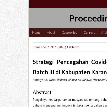
Proceedi
Home
About
Categories
Current
Arc
Home
>
Vol 1, No 1 (2020)
>
Wibowo
Strategi Pencegahan Covi
Batch III di Kabupaten Kara
Prasetyo Adi Wisnu Wibowo, Ahmad Ari Wibowo, Novita Ardian
Abstract
Banyaknya ketidakpahaman masyarakat tentang baha
paham mengenai pentingnya tindakan pencegahan d