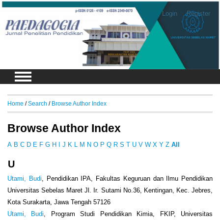
Login
Register
Home
/
Search
/
Browse Author Index
Browse Author Index
A
B
C
D
E
F
G
H
I
J
K
L
M
N
O
P
Q
R
S
T
U
V
W
X
Y
Z
All
U
Utami, Budi
, Pendidikan IPA, Fakultas Keguruan dan Ilmu Pendidikan
Universitas Sebelas Maret Jl. Ir. Sutami No.36, Kentingan, Kec. Jebres,
Kota Surakarta, Jawa Tengah 57126
Utami, Budi
, Program Studi Pendidikan Kimia, FKIP, Universitas