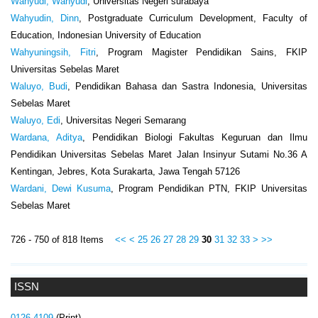
Wahyudi, Wahyudi
, Universitas Negeri surabaya
Wahyudin, Dinn
, Postgraduate Curriculum Development, Faculty of
Education, Indonesian University of Education
Wahyuningsih, Fitri
, Program Magister Pendidikan Sains, FKIP
Universitas Sebelas Maret
Waluyo, Budi
, Pendidikan Bahasa dan Sastra Indonesia, Universitas
Sebelas Maret
Waluyo, Edi
, Universitas Negeri Semarang
Wardana, Aditya
, Pendidikan Biologi Fakultas Keguruan dan Ilmu
Pendidikan Universitas Sebelas Maret Jalan Insinyur Sutami No.36 A
Kentingan, Jebres, Kota Surakarta, Jawa Tengah 57126
Wardani, Dewi Kusuma
, Program Pendidikan PTN, FKIP Universitas
Sebelas Maret
726 - 750 of 818 Items
<<
<
25
26
27
28
29
30
31
32
33
>
>>
ISSN
0126-4109
(Print)