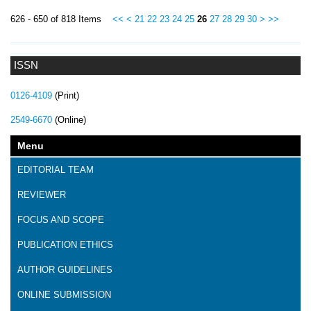
626 - 650 of 818 Items
<<
<
21
22
23
24
25
26
27
28
29
30
>
>>
ISSN
0126-4109
(Print)
2549-6670
(Online)
Menu
EDITORIAL TEAM
REVIEWER
FOCUS AND SCOPE
PUBLICATION ETHICS
AUTHOR GUIDELINES
ONLINE SUBMISSION