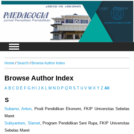
Login
Register
Home
/
Search
/
Browse Author Index
Browse Author Index
A
B
C
D
E
F
G
H
I
J
K
L
M
N
O
P
Q
R
S
T
U
V
W
X
Y
Z
All
S
Subarno, Anton
, Prodi Pendidikan Ekonomi, FKIP Universitas Sebelas
Maret
Subiyantoro, Slamet
, Program Pendidikan Seni Rupa, FKIP Universitas
Sebelas Maret