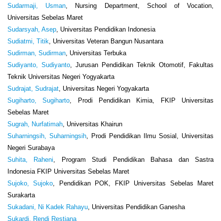
Sudarmaji, Usman
, Nursing Department, School of Vocation,
Universitas Sebelas Maret
Sudarsyah, Asep
, Universitas Pendidikan Indonesia
Sudiatmi, Titik
, Universitas Veteran Bangun Nusantara
Sudirman, Sudirman
, Universitas Terbuka
Sudiyanto, Sudiyanto
, Jurusan Pendidikan Teknik Otomotif, Fakultas
Teknik Universitas Negeri Yogyakarta
Sudrajat, Sudrajat
, Universitas Negeri Yogyakarta
Sugiharto, Sugiharto
, Prodi Pendidikan Kimia, FKIP Universitas
Sebelas Maret
Sugrah, Nurfatimah
, Universitas Khairun
Suharningsih, Suharningsih
, Prodi Pendidikan Ilmu Sosial, Universitas
Negeri Surabaya
Suhita, Raheni
, Program Studi Pendidikan Bahasa dan Sastra
Indonesia FKIP Universitas Sebelas Maret
Sujoko, Sujoko
, Pendidikan POK, FKIP Universitas Sebelas Maret
Surakarta
Sukadani, Ni Kadek Rahayu
, Universitas Pendidikan Ganesha
Sukardi, Rendi Restiana