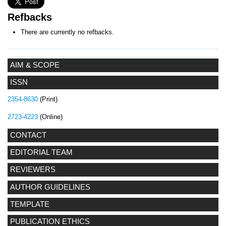
Refbacks
There are currently no refbacks.
AIM & SCOPE
ISSN
2354-8630
(Print)
2723-4223
(Online)
CONTACT
EDITORIAL TEAM
REVIEWERS
AUTHOR GUIDELINES
TEMPLATE
PUBLICATION ETHICS