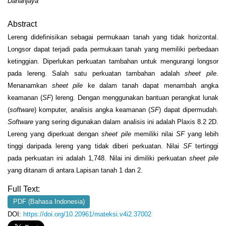
Dananjaya
Abstract
Lereng didefinisikan sebagai permukaan tanah yang tidak horizontal.
Longsor dapat terjadi pada permukaan tanah yang memiliki perbedaan
ketinggian. Diperlukan perkuatan tambahan untuk mengurangi longsor
pada lereng. Salah satu perkuatan tambahan adalah
sheet pile
.
Menanamkan
sheet pile
ke dalam tanah dapat menambah angka
keamanan (
SF
) lereng. Dengan menggunakan bantuan perangkat lunak
(
software
) komputer, analisis angka keamanan (
SF
) dapat dipermudah.
Software
yang sering digunakan dalam analisis ini adalah Plaxis 8.2 2D.
Lereng yang diperkuat dengan
sheet pile
memiliki nilai
SF
yang lebih
tinggi daripada lereng yang tidak diberi perkuatan. Nilai
SF
tertinggi
pada perkuatan ini adalah 1,748. Nilai ini dimiliki perkuatan
sheet pile
yang ditanam di antara Lapisan tanah 1 dan 2.
Full Text:
PDF (Bahasa Indonesia)
DOI:
https://doi.org/10.20961/mateksi.v4i2.37002