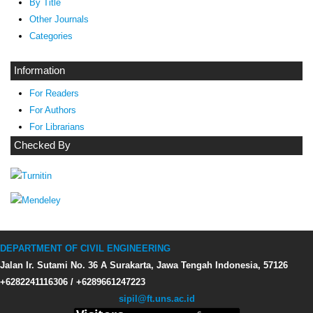
By Title
Other Journals
Categories
Information
For Readers
For Authors
For Librarians
Checked By
DEPARTMENT OF CIVIL ENGINEERING
Jalan Ir. Sutami No. 36 A Surakarta, Jawa Tengah Indonesia, 57126
+6282241116306 / +6289661247223
sipil@ft.uns.ac.id