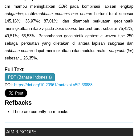
cm mampu meningkatkan
CBR
pada kombinasi lapisan lengkap
subgrade+
plastik+
subbase course+base course
berturut-turut sebesar
145,16%; 33,97%; 87,01%; dan ditambah perkuatan geosintetik
meningkatkan nilai
k
v
pada
base
course
berturut-turut sebesar 75,43%;
49,51%; 65,53%. Penambahan geosintetik geotextile
woven
tipe 250
sebagai perkuatan yang diletakan di antara lapisan
subgrade
dan
subbase course
dapat meningkatkan nilai modulus reaksi
subgrade
(
k
v
)
sebesar ± 26,35%.
Full Text:
PDF (Bahasa Indonesia)
DOI:
https://doi.org/10.20961/mateksi.v5i2.36888
Refbacks
There are currently no refbacks.
AIM & SCOPE