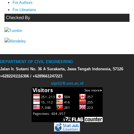
For Authors
For Librarians
Checked By
DEPARTMENT OF CIVIL ENGINEERING
Jalan Ir. Sutami No. 36 A Surakarta, Jawa Tengah Indonesia, 57126
+6282241116306 / +6289661247223
sipil@ft.uns.ac.id