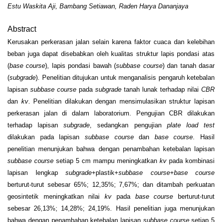
Estu Waskita Aji, Bambang Setiawan, Raden Harya Dananjaya
Abstract
Kerusakan perkerasan jalan selain karena faktor cuaca dan kelebihan
beban juga dapat disebabkan oleh kualitas struktur lapis pondasi atas
(
base course
), lapis pondasi bawah (
subbase course
) dan tanah dasar
(
subgrade
). Penelitian ditujukan untuk menganalisis pengaruh ketebalan
lapisan
subbase course
pada
subgrade
tanah lunak terhadap nilai
CBR
dan
k
v
. Penelitian dilakukan dengan mensimulasikan struktur lapisan
perkerasan jalan di dalam laboratorium. Pengujian CBR
dilakukan
terhadap lapisan
subgrade
, sedangkan pengujian
plate load test
dilakukan pada lapisan
subbase course
dan
base course
. Hasil
penelitian menunjukan bahwa dengan penambahan ketebalan lapisan
subbase course
setiap 5 cm mampu meningkatkan
k
v
pada kombinasi
lapisan lengkap
subgrade+
plastik+
subbase course+base course
berturut-turut sebesar 65%; 12,35%; 7,67%; dan ditambah perkuatan
geosintetik meningkatkan nilai
k
v
pada
base
course
berturut-turut
sebesar 26,13%; 14,28%; 24,19%. Hasil penelitian juga menunjukan
bahwa dengan penambahan ketebalan lapisan
subbase course
setiap 5