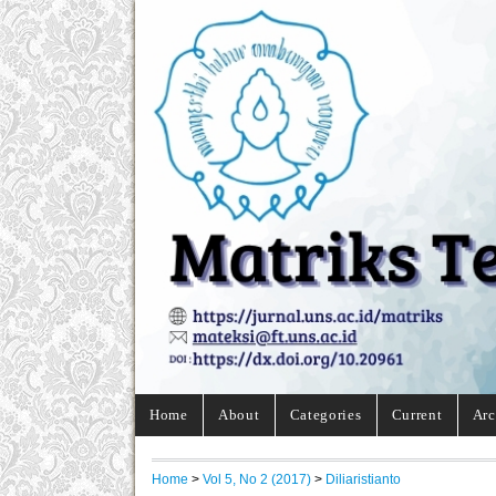
Home
About
Categories
Current
Arc
Home
>
Vol 5, No 2 (2017)
>
Diliaristianto