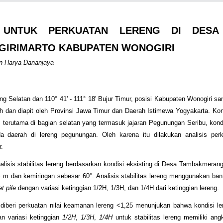
 UNTUK PERKUATAN LERENG DI DESA
GIRIMARTO KABUPATEN WONOGIRI
den Harya Dananjaya
ang Selatan dan 110° 41' - 111° 18' Bujur Timur, posisi Kabupaten Wonogiri sa
ah dan diapit oleh Provinsi Jawa Timur dan Daerah Istimewa Yogyakarta. Ko
terutama di bagian selatan yang termasuk jajaran Pegunungan Seribu, kondi
a daerah di lereng pegunungan. Oleh karena itu dilakukan analisis perk
.
lisis stabilitas lereng berdasarkan kondisi eksisting di Desa Tambakmera
4 m dan kemiringan sebesar 60°. Analisis stabilitas lereng menggunakan ba
t pile
dengan variasi ketinggian 1/2H, 1/3H, dan 1/4H dari ketinggian lereng.
m diberi perkuatan nilai keamanan lereng <1,25 menunjukan bahwa kondisi le
 variasi ketinggian
1/2H
,
1/3H
,
1/4H
untuk stabilitas lereng memiliki an