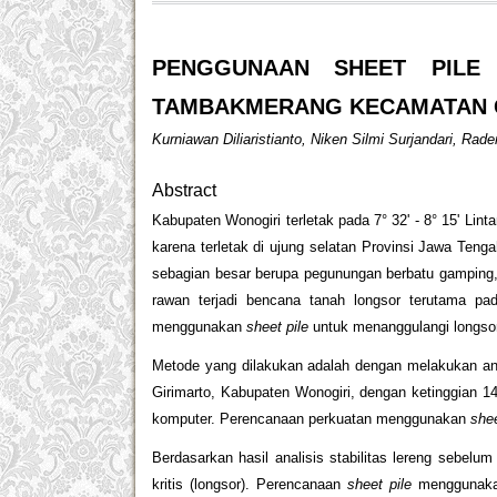
PENGGUNAAN SHEET PILE
TAMBAKMERANG KECAMATAN 
Kurniawan Diliaristianto, Niken Silmi Surjandari, Ra
Abstract
Kabupaten Wonogiri terletak pada 7° 32' - 8° 15' Lint
karena terletak di ujung selatan Provinsi Jawa Teng
sebagian besar berupa pegunungan berbatu gamping, 
rawan terjadi bencana tanah longsor terutama pad
menggunakan
sheet pile
untuk menanggulangi longsor
Metode yang dilakukan adalah dengan melakukan ana
Girimarto, Kabupaten Wonogiri, dengan ketinggian 1
komputer. Perencanaan perkuatan menggunakan
shee
Berdasarkan hasil analisis stabilitas lereng sebelu
kritis (longsor). Perencanaan
sheet pile
menggunakan