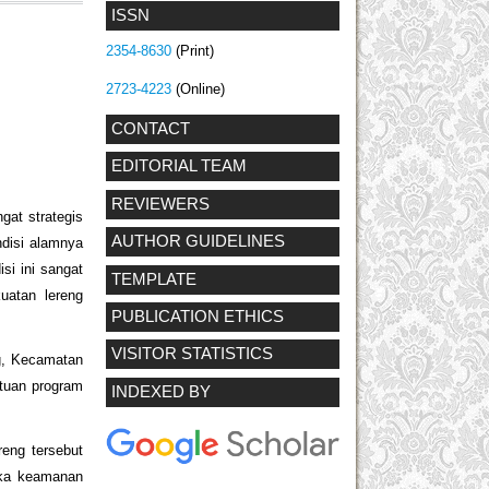
ISSN
2354-8630
(Print)
2723-4223
(Online)
CONTACT
EDITORIAL TEAM
REVIEWERS
ngat strategis
AUTHOR GUIDELINES
ndisi alamnya
si ini sangat
TEMPLATE
uatan lereng
PUBLICATION ETHICS
VISITOR STATISTICS
ng, Kecamatan
ntuan program
INDEXED BY
reng tersebut
gka keamanan