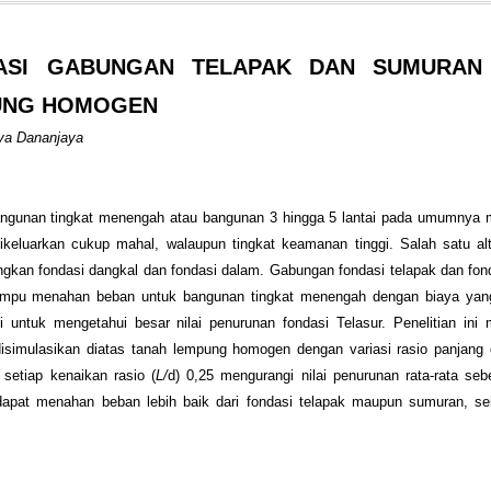
DASI GABUNGAN TELAPAK DAN SUMURAN
PUNG HOMOGEN
rya Dananjaya
 Bangunan tingkat menengah atau bangunan 3 hingga 5 lantai pada umumnya
ikeluarkan cukup mahal, walaupun tingkat keamanan tinggi. Salah satu alt
kan fondasi dangkal dan fondasi dalam. Gabungan fondasi telapak dan fon
n mampu menahan beban untuk bangunan tingkat menengah dengan biaya yang 
ni untuk mengetahui besar nilai penurunan fondasi Telasur. Penelitian in
simulasikan diatas tanah lempung homogen dengan variasi rasio panjang 
 setiap kenaikan rasio (
L/
d) 0,25 mengurangi nilai penurunan rata-rata se
 dapat menahan beban lebih baik dari fondasi telapak maupun sumuran, se