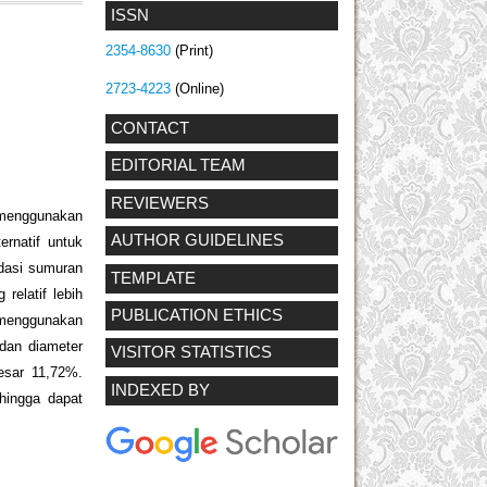
ISSN
2354-8630
(Print)
2723-4223
(Online)
CONTACT
EDITORIAL TEAM
REVIEWERS
 menggunakan
AUTHOR GUIDELINES
ernatif untuk
dasi sumuran
TEMPLATE
relatif lebih
PUBLICATION ETHICS
i menggunakan
dan diameter
VISITOR STATISTICS
besar 11,72%.
INDEXED BY
hingga dapat