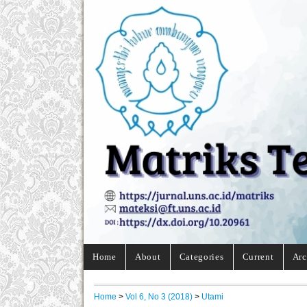
Home
About
Categories
Current
Arc
Home
>
Vol 6, No 3 (2018)
>
Utami