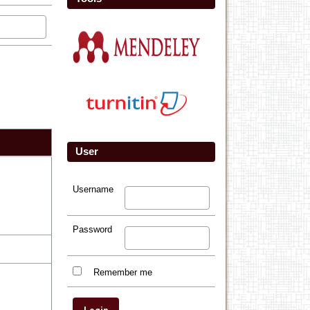
User
Username
Password
Remember me