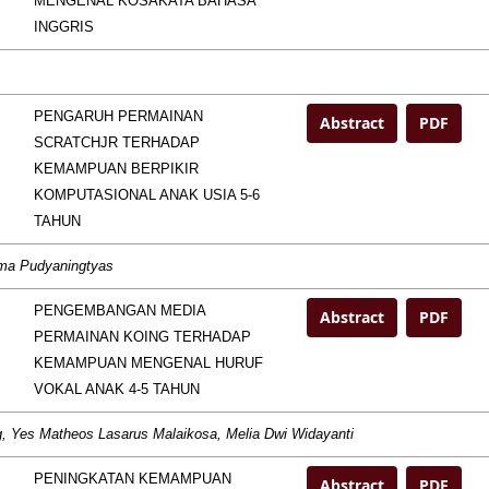
MENGENAL KOSAKATA BAHASA
INGGRIS
PENGARUH PERMAINAN
Abstract
PDF
SCRATCHJR TERHADAP
KEMAMPUAN BERPIKIR
KOMPUTASIONAL ANAK USIA 5-6
TAHUN
ahma Pudyaningtyas
PENGEMBANGAN MEDIA
Abstract
PDF
PERMAINAN KOING TERHADAP
KEMAMPUAN MENGENAL HURUF
VOKAL ANAK 4-5 TAHUN
ng, Yes Matheos Lasarus Malaikosa, Melia Dwi Widayanti
PENINGKATAN KEMAMPUAN
Abstract
PDF