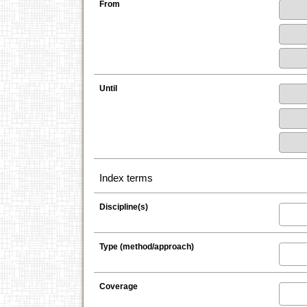
From
Until
Index terms
Discipline(s)
Type (method/approach)
Coverage