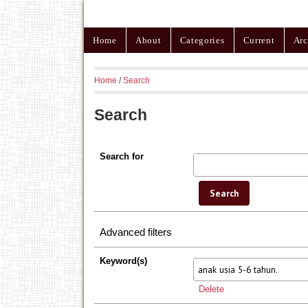
Home
About
Categories
Current
Arc
Home
/
Search
Search
Search for
Advanced filters
Keyword(s)
Delete