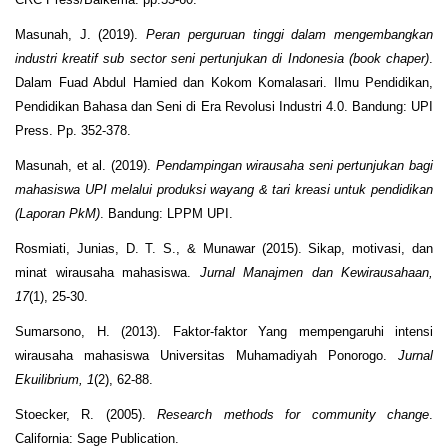
Masunah, J. (2019).
Peran perguruan tinggi dalam mengembangkan
industri kreatif sub sector seni pertunjukan di Indonesia (book chaper)
.
Dalam Fuad Abdul Hamied dan Kokom Komalasari. Ilmu Pendidikan,
Pendidikan Bahasa dan Seni di Era Revolusi Industri 4.0. Bandung: UPI
Press. Pp. 352-378.
Masunah, et al. (2019).
Pendampingan wirausaha seni pertunjukan bagi
mahasiswa UPI melalui produksi wayang & tari kreasi untuk pendidikan
(Laporan PkM)
. Bandung: LPPM UPI.
Rosmiati, Junias, D. T. S., & Munawar (2015). Sikap, motivasi, dan
minat wirausaha mahasiswa.
Jurnal Manajmen dan Kewirausahaan,
17
(1), 25-30.
Sumarsono, H. (2013). Faktor-faktor Yang mempengaruhi intensi
wirausaha mahasiswa Universitas Muhamadiyah Ponorogo.
Jurnal
Ekuilibrium, 1
(2), 62-88.
Stoecker, R. (2005).
Research methods for community change
.
California: Sage Publication.