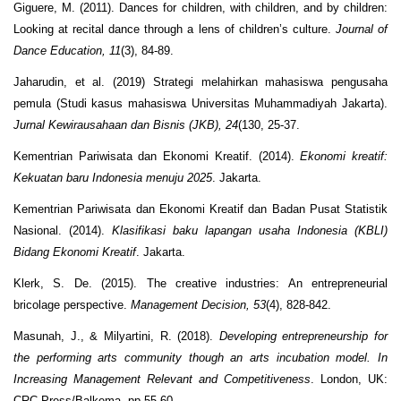
Giguere, M. (2011). Dances for children, with children, and by children:
Looking at recital dance through a lens of children’s culture.
Journal of
Dance Education, 11
(3), 84-89.
Jaharudin, et al. (2019) Strategi melahirkan mahasiswa pengusaha
pemula (Studi kasus mahasiswa Universitas Muhammadiyah Jakarta).
Jurnal Kewirausahaan dan Bisnis (JKB), 24
(130, 25-37.
Kementrian Pariwisata dan Ekonomi Kreatif. (2014).
Ekonomi kreatif:
Kekuatan baru Indonesia menuju 2025
. Jakarta.
Kementrian Pariwisata dan Ekonomi Kreatif dan Badan Pusat Statistik
Nasional. (2014).
Klasifikasi baku lapangan usaha Indonesia (KBLI)
Bidang Ekonomi Kreatif
. Jakarta.
Klerk, S. De. (2015). The creative industries: An entrepreneurial
bricolage perspective.
Management Decision, 53
(4), 828-842.
Masunah, J., & Milyartini, R. (2018).
Developing entrepreneurship for
the performing arts community though an arts incubation model. In
Increasing Management Relevant and Competitiveness
. London, UK:
CRC Press/Balkema. pp.55-60.