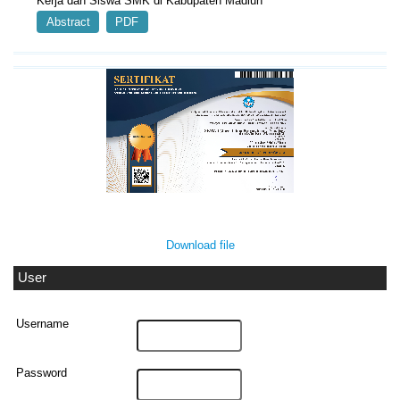
Kerja dan Siswa SMK di Kabupaten Madiun
Abstract
PDF
Download file
User
Username
Password