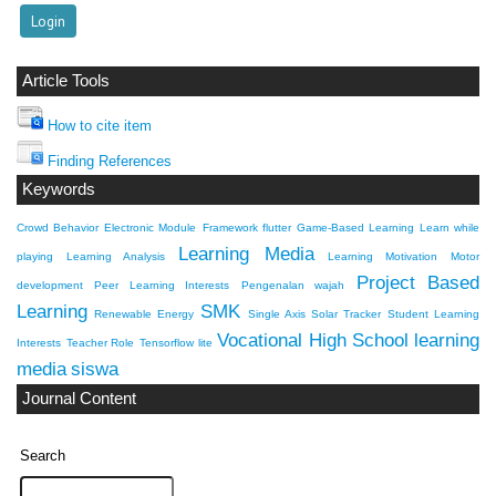
Article Tools
How to cite item
Finding References
Keywords
Crowd Behavior
Electronic Module
Framework flutter
Game-Based Learning
Learn while
Learning Media
playing
Learning Analysis
Learning Motivation
Motor
Project Based
development
Peer Learning Interests
Pengenalan wajah
Learning
SMK
Renewable Energy
Single Axis Solar Tracker
Student Learning
Vocational High School
learning
Interests
Teacher Role
Tensorflow lite
media
siswa
Journal Content
Search