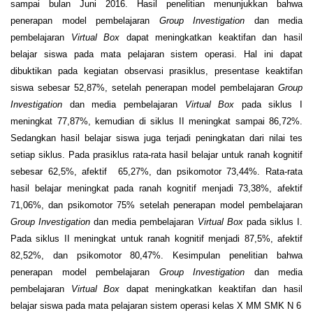
sampai bulan Juni 2016. Hasil penelitian menunjukkan bahwa
penerapan model pembelajaran
Group Investigation
dan media
pembelajaran
Virtual Box
dapat meningkatkan keaktifan dan hasil
belajar siswa pada mata pelajaran sistem operasi. Hal ini dapat
dibuktikan pada kegiatan observasi prasiklus, presentase keaktifan
siswa sebesar 52,87%, setelah penerapan model pembelajaran
Group
Investigation
dan media pembelajaran
Virtual Box
pada siklus I
meningkat 77,87%, kemudian di siklus II meningkat sampai 86,72%.
Sedangkan hasil belajar siswa juga terjadi peningkatan dari nilai tes
setiap siklus. Pada prasiklus rata-rata hasil belajar untuk ranah kognitif
sebesar 62,5%, afektif 65,27%, dan psikomotor 73,44%. Rata-rata
hasil belajar meningkat pada ranah kognitif menjadi 73,38%, afektif
71,06%, dan psikomotor 75% setelah penerapan model pembelajaran
Group Investigation
dan media pembelajaran
Virtual Box
pada siklus I.
Pada siklus II meningkat untuk ranah kognitif menjadi 87,5%, afektif
82,52%, dan psikomotor 80,47%. Kesimpulan penelitian bahwa
penerapan model pembelajaran
Group Investigation
dan media
pembelajaran
Virtual Box
dapat meningkatkan keaktifan dan hasil
belajar siswa pada mata pelajaran sistem operasi kelas X MM SMK N 6