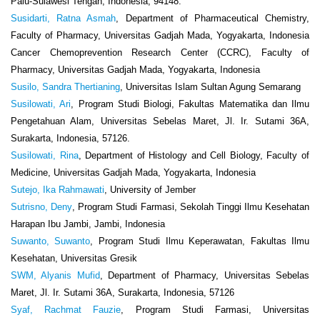
Palu-Sulawesi Tengah, Indonesia, 94148.
Susidarti, Ratna Asmah
, Department of Pharmaceutical Chemistry,
Faculty of Pharmacy, Universitas Gadjah Mada, Yogyakarta, Indonesia
Cancer Chemoprevention Research Center (CCRC), Faculty of
Pharmacy, Universitas Gadjah Mada, Yogyakarta, Indonesia
Susilo, Sandra Thertianing
, Universitas Islam Sultan Agung Semarang
Susilowati, Ari
, Program Studi Biologi, Fakultas Matematika dan Ilmu
Pengetahuan Alam, Universitas Sebelas Maret, Jl. Ir. Sutami 36A,
Surakarta, Indonesia, 57126.
Susilowati, Rina
, Department of Histology and Cell Biology, Faculty of
Medicine, Universitas Gadjah Mada, Yogyakarta, Indonesia
Sutejo, Ika Rahmawati
, University of Jember
Sutrisno, Deny
, Program Studi Farmasi, Sekolah Tinggi Ilmu Kesehatan
Harapan Ibu Jambi, Jambi, Indonesia
Suwanto, Suwanto
, Program Studi Ilmu Keperawatan, Fakultas Ilmu
Kesehatan, Universitas Gresik
SWM, Alyanis Mufid
, Department of Pharmacy, Universitas Sebelas
Maret, Jl. Ir. Sutami 36A, Surakarta, Indonesia, 57126
Syaf, Rachmat Fauzie
, Program Studi Farmasi, Universitas