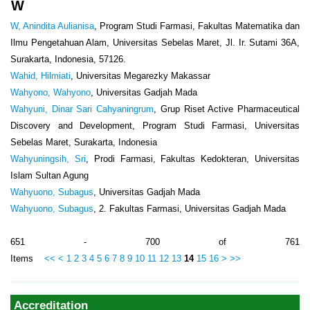
W
W, Anindita Aulianisa
, Program Studi Farmasi, Fakultas Matematika dan
Ilmu Pengetahuan Alam, Universitas Sebelas Maret, Jl. Ir. Sutami 36A,
Surakarta, Indonesia, 57126.
Wahid, Hilmiati
, Universitas Megarezky Makassar
Wahyono, Wahyono
, Universitas Gadjah Mada
Wahyuni, Dinar Sari Cahyaningrum
, Grup Riset Active Pharmaceutical
Discovery and Development, Program Studi Farmasi, Universitas
Sebelas Maret, Surakarta, Indonesia
Wahyuningsih, Sri
, Prodi Farmasi, Fakultas Kedokteran, Universitas
Islam Sultan Agung
Wahyuono, Subagus
, Universitas Gadjah Mada
Wahyuono, Subagus
, 2. Fakultas Farmasi, Universitas Gadjah Mada
651 - 700 of 761
Items
<<
<
1
2
3
4
5
6
7
8
9
10
11
12
13
14
15
16
>
>>
Accreditation