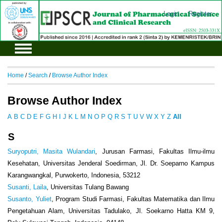
Login
Register
Home
/
Search
/
Browse Author Index
Browse Author Index
A
B
C
D
E
F
G
H
I
J
K
L
M
N
O
P
Q
R
S
T
U
V
W
X
Y
Z
All
S
Suryoputri, Masita Wulandari
, Jurusan Farmasi, Fakultas Ilmu-ilmu
Kesehatan, Universitas Jenderal Soedirman, Jl. Dr. Soeparno Kampus
Karangwangkal, Purwokerto, Indonesia, 53212
Susanti, Laila
, Universitas Tulang Bawang
Susanto, Yuliet
, Program Studi Farmasi, Fakultas Matematika dan Ilmu
Pengetahuan Alam, Universitas Tadulako, Jl. Soekarno Hatta KM 9,