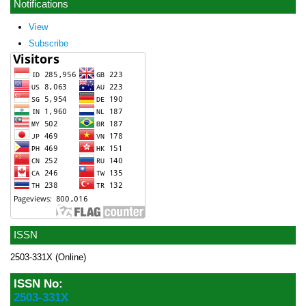
Notifications
View
Subscribe
ISSN
2503-331X (Online)
ISSN No:
2503-331X