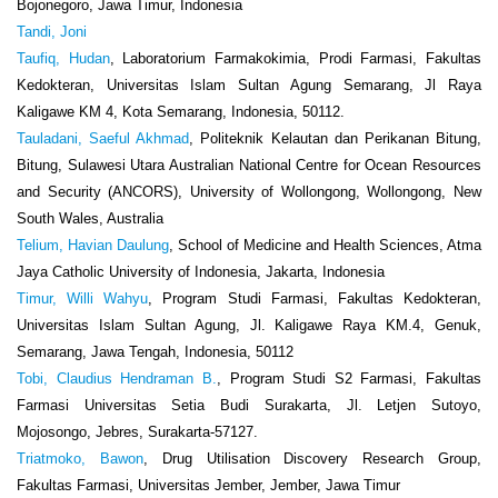
Bojonegoro, Jawa Timur, Indonesia
Tandi, Joni
Taufiq, Hudan
, Laboratorium Farmakokimia, Prodi Farmasi, Fakultas
Kedokteran, Universitas Islam Sultan Agung Semarang, Jl Raya
Kaligawe KM 4, Kota Semarang, Indonesia, 50112.
Tauladani, Saeful Akhmad
, Politeknik Kelautan dan Perikanan Bitung,
Bitung, Sulawesi Utara Australian National Centre for Ocean Resources
and Security (ANCORS), University of Wollongong, Wollongong, New
South Wales, Australia
Telium, Havian Daulung
, School of Medicine and Health Sciences, Atma
Jaya Catholic University of Indonesia, Jakarta, Indonesia
Timur, Willi Wahyu
, Program Studi Farmasi, Fakultas Kedokteran,
Universitas Islam Sultan Agung, Jl. Kaligawe Raya KM.4, Genuk,
Semarang, Jawa Tengah, Indonesia, 50112
Tobi, Claudius Hendraman B.
, Program Studi S2 Farmasi, Fakultas
Farmasi Universitas Setia Budi Surakarta, Jl. Letjen Sutoyo,
Mojosongo, Jebres, Surakarta-57127.
Triatmoko, Bawon
, Drug Utilisation Discovery Research Group,
Fakultas Farmasi, Universitas Jember, Jember, Jawa Timur