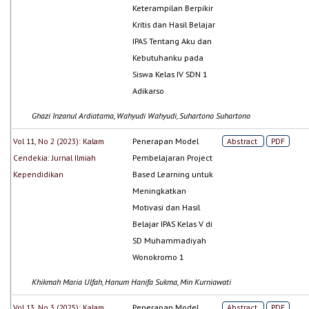
Keterampilan Berpikir
Kritis dan Hasil Belajar
IPAS Tentang Aku dan
Kebutuhanku pada
Siswa Kelas IV SDN 1
Adikarso
Ghazi Inzanul Ardiatama, Wahyudi Wahyudi, Suhartono Suhartono
Vol 11, No 2 (2023): Kalam
Penerapan Model
Abstract
PDF
Cendekia: Jurnal Ilmiah
Pembelajaran Project
Kependidikan
Based Learning untuk
Meningkatkan
Motivasi dan Hasil
Belajar IPAS Kelas V di
SD Muhammadiyah
Wonokromo 1
Khikmah Maria Ulfah, Hanum Hanifa Sukma, Min Kurniawati
Vol 13, No 3 (2025): Kalam
Penerapan Model
Abstract
PDF