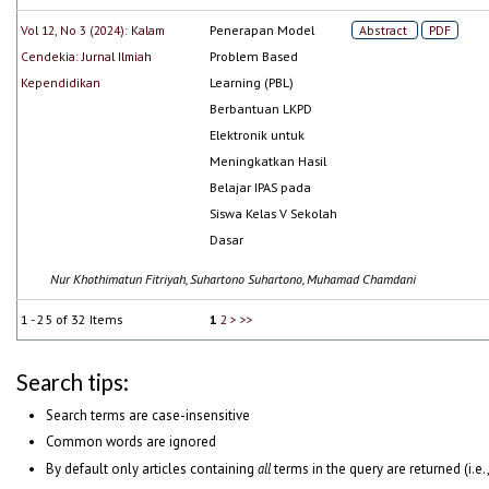
Vol 12, No 3 (2024): Kalam
Penerapan Model
Abstract
PDF
Cendekia: Jurnal Ilmiah
Problem Based
Kependidikan
Learning (PBL)
Berbantuan LKPD
Elektronik untuk
Meningkatkan Hasil
Belajar IPAS pada
Siswa Kelas V Sekolah
Dasar
Nur Khothimatun Fitriyah, Suhartono Suhartono, Muhamad Chamdani
1 - 25 of 32 Items
1
2
>
>>
Search tips:
Search terms are case-insensitive
Common words are ignored
By default only articles containing
all
terms in the query are returned (i.e.