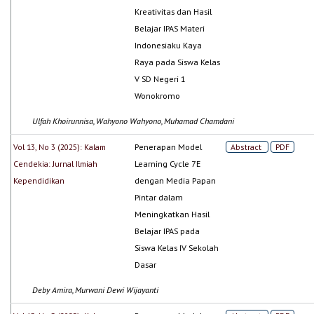
Kreativitas dan Hasil
Belajar IPAS Materi
Indonesiaku Kaya
Raya pada Siswa Kelas
V SD Negeri 1
Wonokromo
Ulfah Khoirunnisa, Wahyono Wahyono, Muhamad Chamdani
Vol 13, No 3 (2025): Kalam
Penerapan Model
Abstract
PDF
Cendekia: Jurnal Ilmiah
Learning Cycle 7E
Kependidikan
dengan Media Papan
Pintar dalam
Meningkatkan Hasil
Belajar IPAS pada
Siswa Kelas IV Sekolah
Dasar
Deby Amira, Murwani Dewi Wijayanti