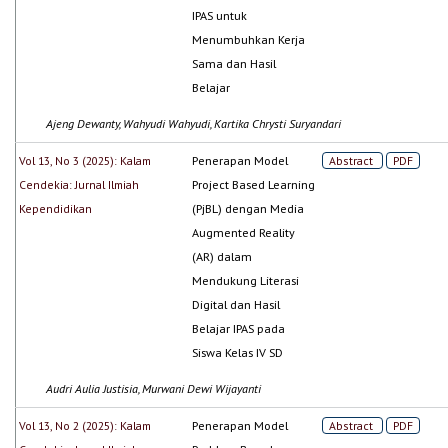
IPAS untuk
Menumbuhkan Kerja
Sama dan Hasil
Belajar
Ajeng Dewanty, Wahyudi Wahyudi, Kartika Chrysti Suryandari
Vol 13, No 3 (2025): Kalam
Penerapan Model
Abstract
PDF
Cendekia: Jurnal Ilmiah
Project Based Learning
Kependidikan
(PjBL) dengan Media
Augmented Reality
(AR) dalam
Mendukung Literasi
Digital dan Hasil
Belajar IPAS pada
Siswa Kelas IV SD
Audri Aulia Justisia, Murwani Dewi Wijayanti
Vol 13, No 2 (2025): Kalam
Penerapan Model
Abstract
PDF