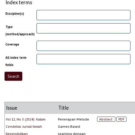
Index terms
Discipline(s)
Type
(method/approach)
Coverage
All index term
fields
Issue
Title
Vol 12, No 3 (2024): Kalam
Penerapan Metode
Abstract
PDF
Cendekia: Jurnal Ilmiah
Games Based
Kependidikan
Learning dengan