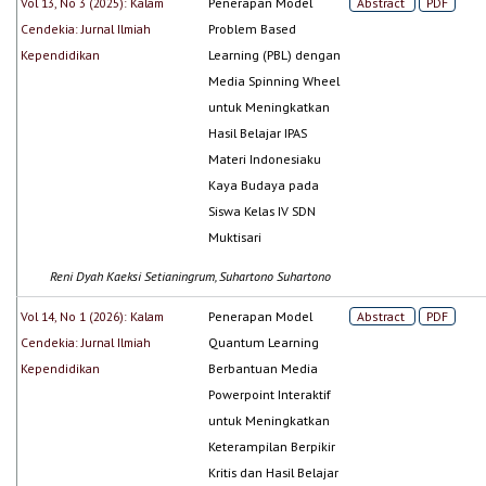
Vol 13, No 3 (2025): Kalam
Penerapan Model
Abstract
PDF
Cendekia: Jurnal Ilmiah
Problem Based
Kependidikan
Learning (PBL) dengan
Media Spinning Wheel
untuk Meningkatkan
Hasil Belajar IPAS
Materi Indonesiaku
Kaya Budaya pada
Siswa Kelas IV SDN
Muktisari
Reni Dyah Kaeksi Setianingrum, Suhartono Suhartono
Vol 14, No 1 (2026): Kalam
Penerapan Model
Abstract
PDF
Cendekia: Jurnal Ilmiah
Quantum Learning
Kependidikan
Berbantuan Media
Powerpoint Interaktif
untuk Meningkatkan
Keterampilan Berpikir
Kritis dan Hasil Belajar