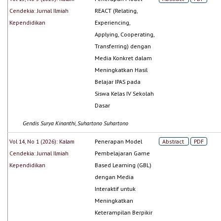
Cendekia: Jurnal Ilmiah
REACT (Relating,
Kependidikan
Experiencing,
Applying, Cooperating,
Transferring) dengan
Media Konkret dalam
Meningkatkan Hasil
Belajar IPAS pada
Siswa Kelas IV Sekolah
Dasar
Gendis Surya Kinanthi, Suhartono Suhartono
Vol 14, No 1 (2026): Kalam
Penerapan Model
Abstract
PDF
Cendekia: Jurnal Ilmiah
Pembelajaran Game
Kependidikan
Based Learning (GBL)
dengan Media
Interaktif untuk
Meningkatkan
Keterampilan Berpikir