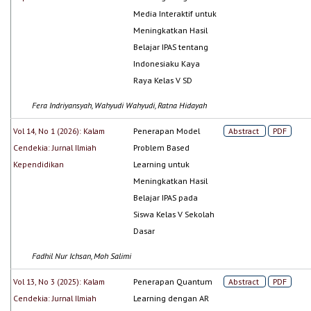
Media Interaktif untuk
Meningkatkan Hasil
Belajar IPAS tentang
Indonesiaku Kaya
Raya Kelas V SD
Fera Indriyansyah, Wahyudi Wahyudi, Ratna Hidayah
Vol 14, No 1 (2026): Kalam
Penerapan Model
Abstract
PDF
Cendekia: Jurnal Ilmiah
Problem Based
Kependidikan
Learning untuk
Meningkatkan Hasil
Belajar IPAS pada
Siswa Kelas V Sekolah
Dasar
Fadhil Nur Ichsan, Moh Salimi
Vol 13, No 3 (2025): Kalam
Penerapan Quantum
Abstract
PDF
Cendekia: Jurnal Ilmiah
Learning dengan AR