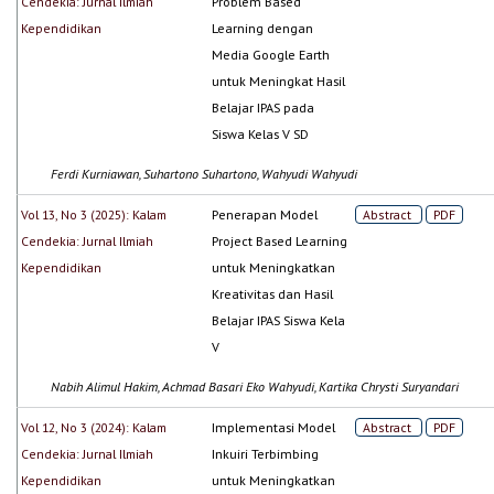
Cendekia: Jurnal Ilmiah
Problem Based
Kependidikan
Learning dengan
Media Google Earth
untuk Meningkat Hasil
Belajar IPAS pada
Siswa Kelas V SD
Ferdi Kurniawan, Suhartono Suhartono, Wahyudi Wahyudi
Vol 13, No 3 (2025): Kalam
Penerapan Model
Abstract
PDF
Cendekia: Jurnal Ilmiah
Project Based Learning
Kependidikan
untuk Meningkatkan
Kreativitas dan Hasil
Belajar IPAS Siswa Kela
V
Nabih Alimul Hakim, Achmad Basari Eko Wahyudi, Kartika Chrysti Suryandari
Vol 12, No 3 (2024): Kalam
Implementasi Model
Abstract
PDF
Cendekia: Jurnal Ilmiah
Inkuiri Terbimbing
Kependidikan
untuk Meningkatkan