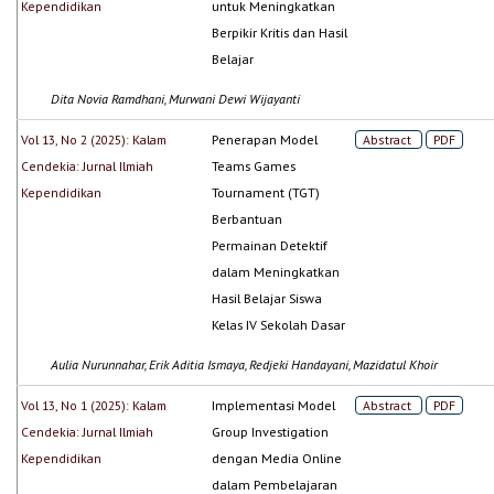
Kependidikan
untuk Meningkatkan
Berpikir Kritis dan Hasil
Belajar
Dita Novia Ramdhani, Murwani Dewi Wijayanti
Vol 13, No 2 (2025): Kalam
Penerapan Model
Abstract
PDF
Cendekia: Jurnal Ilmiah
Teams Games
Kependidikan
Tournament (TGT)
Berbantuan
Permainan Detektif
dalam Meningkatkan
Hasil Belajar Siswa
Kelas IV Sekolah Dasar
Aulia Nurunnahar, Erik Aditia Ismaya, Redjeki Handayani, Mazidatul Khoir
Vol 13, No 1 (2025): Kalam
Implementasi Model
Abstract
PDF
Cendekia: Jurnal Ilmiah
Group Investigation
Kependidikan
dengan Media Online
dalam Pembelajaran