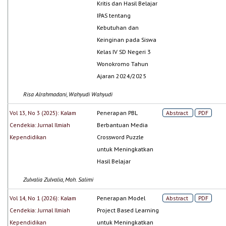
Kritis dan Hasil Belajar
IPAS tentang
Kebutuhan dan
Keinginan pada Siswa
Kelas IV SD Negeri 3
Wonokromo Tahun
Ajaran 2024/2025
Risa Alrahmadani, Wahyudi Wahyudi
Vol 13, No 3 (2025): Kalam
Penerapan PBL
Abstract
PDF
Cendekia: Jurnal Ilmiah
Berbantuan Media
Kependidikan
Crossword Puzzle
untuk Meningkatkan
Hasil Belajar
Zulvalia Zulvalia, Moh. Salimi
Vol 14, No 1 (2026): Kalam
Penerapan Model
Abstract
PDF
Cendekia: Jurnal Ilmiah
Project Based Learning
Kependidikan
untuk Meningkatkan