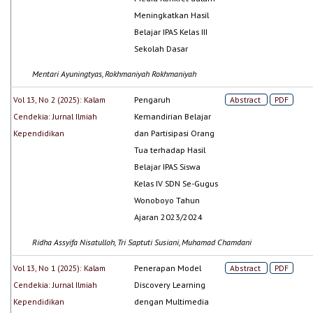
Meningkatkan Hasil
Belajar IPAS Kelas III
Sekolah Dasar
Mentari Ayuningtyas, Rokhmaniyah Rokhmaniyah
Vol 13, No 2 (2025): Kalam
Pengaruh
Abstract
PDF
Cendekia: Jurnal Ilmiah
Kemandirian Belajar
Kependidikan
dan Partisipasi Orang
Tua terhadap Hasil
Belajar IPAS Siswa
Kelas IV SDN Se-Gugus
Wonoboyo Tahun
Ajaran 2023/2024
Ridha Assyifa Nisatulloh, Tri Saptuti Susiani, Muhamad Chamdani
Vol 13, No 1 (2025): Kalam
Penerapan Model
Abstract
PDF
Cendekia: Jurnal Ilmiah
Discovery Learning
Kependidikan
dengan Multimedia