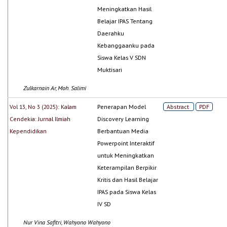
Meningkatkan Hasil
Belajar IPAS Tentang
Daerahku
Kebanggaanku pada
Siswa Kelas V SDN
Muktisari
Zulkarnain Ar, Moh. Salimi
Vol 13, No 3 (2025): Kalam
Penerapan Model
Abstract
PDF
Cendekia: Jurnal Ilmiah
Discovery Learning
Kependidikan
Berbantuan Media
Powerpoint Interaktif
untuk Meningkatkan
Keterampilan Berpikir
Kritis dan Hasil Belajar
IPAS pada Siswa Kelas
IV SD
Nur Vina Safitri, Wahyono Wahyono