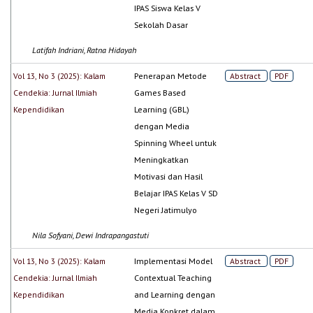
IPAS Siswa Kelas V
Sekolah Dasar
Latifah Indriani, Ratna Hidayah
Vol 13, No 3 (2025): Kalam
Penerapan Metode
Abstract
PDF
Cendekia: Jurnal Ilmiah
Games Based
Kependidikan
Learning (GBL)
dengan Media
Spinning Wheel untuk
Meningkatkan
Motivasi dan Hasil
Belajar IPAS Kelas V SD
Negeri Jatimulyo
Nila Sofyani, Dewi Indrapangastuti
Vol 13, No 3 (2025): Kalam
Implementasi Model
Abstract
PDF
Cendekia: Jurnal Ilmiah
Contextual Teaching
Kependidikan
and Learning dengan
Media Konkret dalam