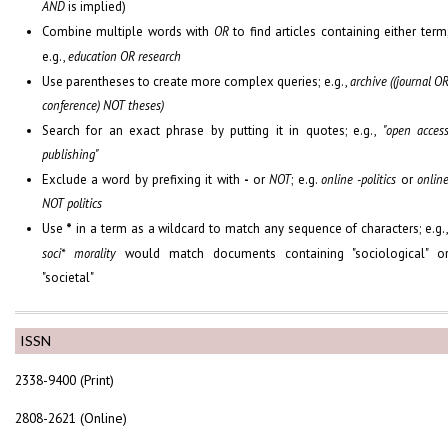
AND
is implied)
Combine multiple words with
OR
to find articles containing either term
e.g.,
education OR research
Use parentheses to create more complex queries; e.g.,
archive ((journal O
conference) NOT theses)
Search for an exact phrase by putting it in quotes; e.g.,
"open acces
publishing"
Exclude a word by prefixing it with
-
or
NOT
; e.g.
online -politics
or
onlin
NOT politics
Use
*
in a term as a wildcard to match any sequence of characters; e.g.
soci* morality
would match documents containing "sociological" o
"societal"
ISSN
2338-9400 (Print)
2808-2621 (Online)