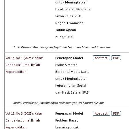
untuk Meningkatkan
Hasil Belajar IPAS pada
Siswa Kelas IV SD
Negeri 1 Wonosari
Tahun Ajaran
2023/2024
Tanti Kusuma Amanningrum, Ngatman Ngatman, Muhamad Chamdani
Vol 13, No 1 (2025): Kalam
Penerapan Model
Abstract
PDF
Cendekia: Jurnal Ilmiah
Make A Match
Kependidikan
Berbantu Media Kartu
untuk Meningkatkan
Keterampilan Sosial
dan Hasil Belajar IPAS
Intan Permatasari, Rokhmaniyah Rokhmaniyah, Tri Saptuti Susiani
Vol 13, No 3 (2025): Kalam
Penerapan Model
Abstract
PDF
Cendekia: Jurnal Ilmiah
Problem Based
Kependidikan
Learning untuk