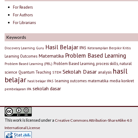
For Readers
For Authors
For Librarians
Keywords
Hasil Belajar
IPAS
Discovery Learning
Guru
Keterampilan Berpikir Kritis
Problem Based Learning
Matematika
Learning Outcomes
Problem Based Learning, process skills, natural
Problem Based Learning (PBL)
hasil
Sekolah Dasar
science
Quantum Teaching
analysis
STEM
belajar
learning outcomes
matematika
media konkret
hasil belajar IPAS
sekolah dasar
pembelajaran IPA
This work is licensed under a
Creative Commons Attribution-ShareAlike 4.0
International License