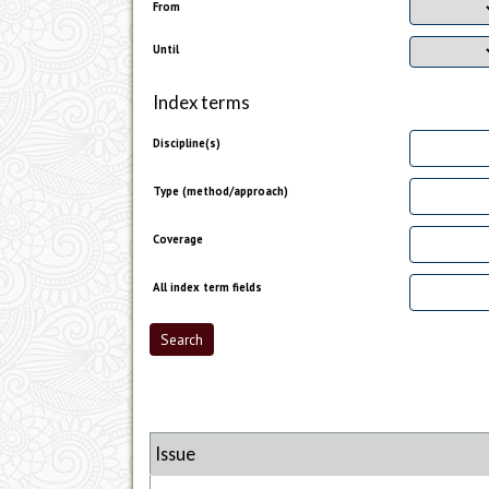
From
Until
Index terms
Discipline(s)
Type (method/approach)
Coverage
All index term fields
Issue