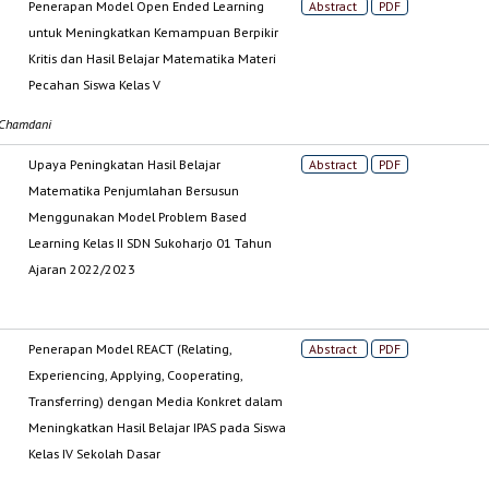
Penerapan Model Open Ended Learning
Abstract
PDF
untuk Meningkatkan Kemampuan Berpikir
Kritis dan Hasil Belajar Matematika Materi
Pecahan Siswa Kelas V
 Chamdani
Upaya Peningkatan Hasil Belajar
Abstract
PDF
Matematika Penjumlahan Bersusun
Menggunakan Model Problem Based
Learning Kelas II SDN Sukoharjo 01 Tahun
Ajaran 2022/2023
Penerapan Model REACT (Relating,
Abstract
PDF
Experiencing, Applying, Cooperating,
Transferring) dengan Media Konkret dalam
Meningkatkan Hasil Belajar IPAS pada Siswa
Kelas IV Sekolah Dasar