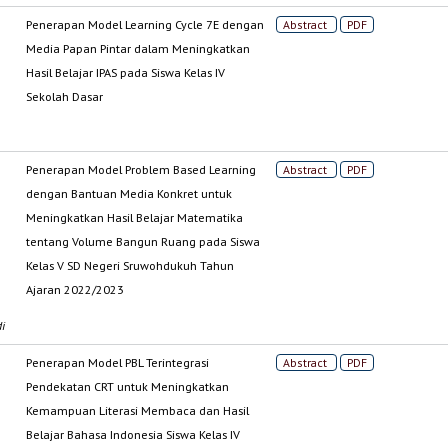
Penerapan Model Learning Cycle 7E dengan
Abstract
PDF
Media Papan Pintar dalam Meningkatkan
Hasil Belajar IPAS pada Siswa Kelas IV
Sekolah Dasar
Penerapan Model Problem Based Learning
Abstract
PDF
dengan Bantuan Media Konkret untuk
Meningkatkan Hasil Belajar Matematika
tentang Volume Bangun Ruang pada Siswa
Kelas V SD Negeri Sruwohdukuh Tahun
Ajaran 2022/2023
i
Penerapan Model PBL Terintegrasi
Abstract
PDF
Pendekatan CRT untuk Meningkatkan
Kemampuan Literasi Membaca dan Hasil
Belajar Bahasa Indonesia Siswa Kelas IV