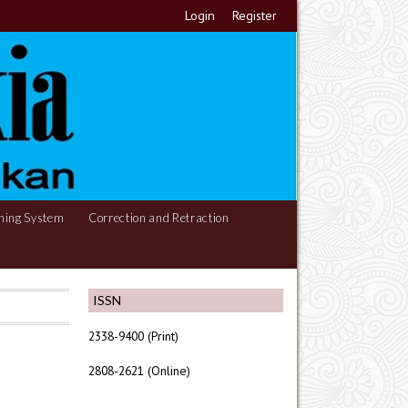
Login
Register
hing System
Correction and Retraction
ISSN
2338-9400 (Print)
2808-2621 (Online)