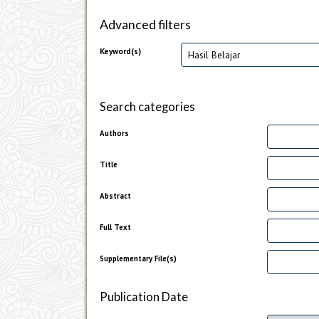
Advanced filters
Keyword(s)
Search categories
Authors
Title
Abstract
Full Text
Supplementary File(s)
Publication Date