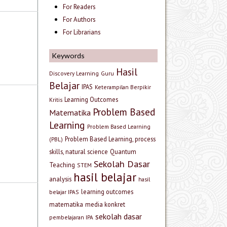
For Readers
For Authors
For Librarians
Keywords
Hasil
Discovery Learning
Guru
Belajar
IPAS
Keterampilan Berpikir
Learning Outcomes
Kritis
Problem Based
Matematika
Learning
Problem Based Learning
Problem Based Learning, process
(PBL)
skills, natural science
Quantum
Sekolah Dasar
Teaching
STEM
hasil belajar
analysis
hasil
learning outcomes
belajar IPAS
matematika
media konkret
sekolah dasar
pembelajaran IPA