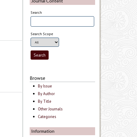
Journal Content
Search
Search Scope
Browse
By Issue
By Author
By Title
Other Journals
Categories
Information