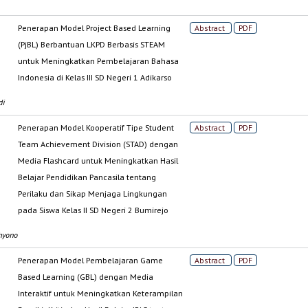
Penerapan Model Project Based Learning
Abstract
PDF
(PjBL) Berbantuan LKPD Berbasis STEAM
untuk Meningkatkan Pembelajaran Bahasa
Indonesia di Kelas III SD Negeri 1 Adikarso
di
Penerapan Model Kooperatif Tipe Student
Abstract
PDF
Team Achievement Division (STAD) dengan
Media Flashcard untuk Meningkatkan Hasil
Belajar Pendidikan Pancasila tentang
Perilaku dan Sikap Menjaga Lingkungan
pada Siswa Kelas II SD Negeri 2 Bumirejo
hyono
Penerapan Model Pembelajaran Game
Abstract
PDF
Based Learning (GBL) dengan Media
Interaktif untuk Meningkatkan Keterampilan