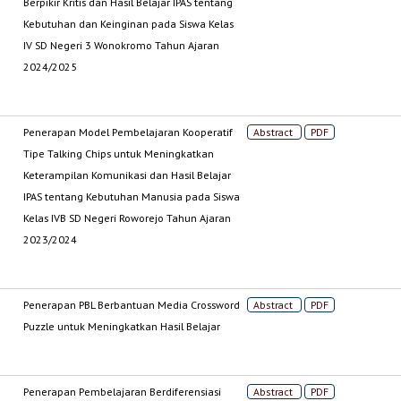
Berpikir Kritis dan Hasil Belajar IPAS tentang
Kebutuhan dan Keinginan pada Siswa Kelas
IV SD Negeri 3 Wonokromo Tahun Ajaran
2024/2025
Penerapan Model Pembelajaran Kooperatif
Abstract
PDF
Tipe Talking Chips untuk Meningkatkan
Keterampilan Komunikasi dan Hasil Belajar
IPAS tentang Kebutuhan Manusia pada Siswa
Kelas IVB SD Negeri Roworejo Tahun Ajaran
2023/2024
Penerapan PBL Berbantuan Media Crossword
Abstract
PDF
Puzzle untuk Meningkatkan Hasil Belajar
Penerapan Pembelajaran Berdiferensiasi
Abstract
PDF