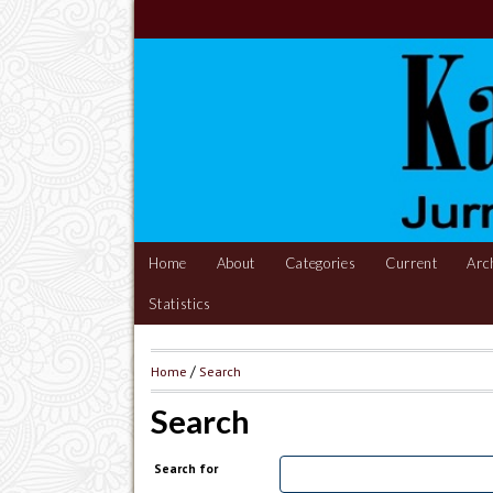
Home
About
Categories
Current
Arc
Statistics
Home
/
Search
Search
Search for