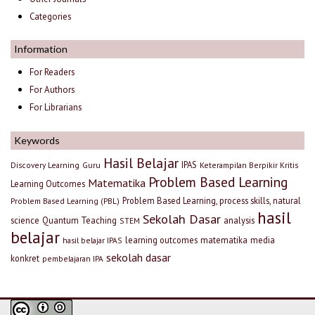
Categories
Information
For Readers
For Authors
For Librarians
Keywords
Hasil Belajar
IPAS
Discovery Learning
Guru
Keterampilan Berpikir Kritis
Problem Based Learning
Matematika
Learning Outcomes
Problem Based Learning, process skills, natural
Problem Based Learning (PBL)
hasil
Sekolah Dasar
science
Quantum Teaching
analysis
STEM
belajar
learning outcomes
matematika
media
hasil belajar IPAS
sekolah dasar
konkret
pembelajaran IPA