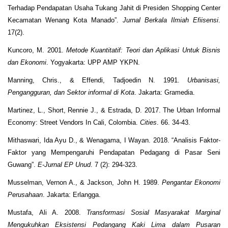
Terhadap Pendapatan Usaha Tukang Jahit di Presiden Shopping Center
Kecamatan Wenang Kota Manado”.
Jurnal Berkala Ilmiah Efiisensi
.
17(2).
Kuncoro, M. 2001.
Metode Kuantitatif: Teori dan Aplikasi Untuk Bisnis
dan Ekonomi
. Yogyakarta: UPP AMP YKPN.
Manning, Chris., & Effendi, Tadjoedin N. 1991.
Urbanisasi,
Pengangguran, dan Sektor informal di Kota
. Jakarta: Gramedia.
Martinez, L., Short, Rennie J., & Estrada, D. 2017. The Urban Informal
Economy: Street Vendors In Cali, Colombia.
Cities
. 66. 34-43.
Mithaswari, Ida Ayu D., & Wenagama, I Wayan. 2018. “Analisis Faktor-
Faktor yang Mempengaruhi Pendapatan Pedagang di Pasar Seni
Guwang”.
E-Jurnal EP Unud
. 7 (2): 294-323.
Musselman, Vernon A., & Jackson, John H. 1989.
Pengantar Ekonomi
Perusahaan
. Jakarta: Erlangga.
Mustafa, Ali A. 2008.
Transformasi Sosial Masyarakat Marginal
Mengukuhkan Eksistensi Pedangang Kaki Lima dalam Pusaran