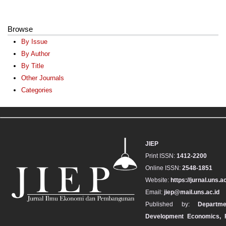
Browse
By Issue
By Author
By Title
Other Journals
Categories
JIEP
Print ISSN:
1412-2200
Online ISSN:
2548-1851
Website:
https://jurnal.uns.ac
Email:
jiep@mail.uns.ac.id
Published by:
Departm
Development Economics, F