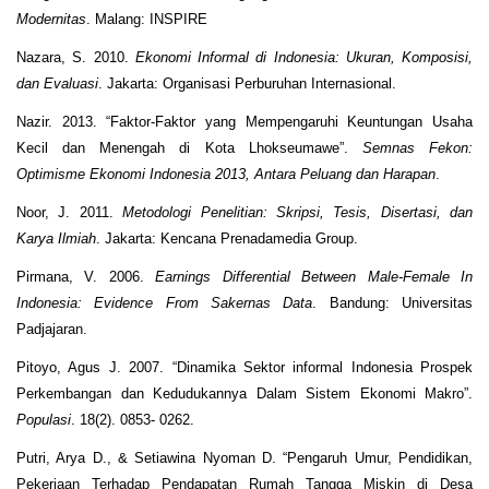
Modernitas
. Malang: INSPIRE
Nazara, S. 2010.
Ekonomi Informal di Indonesia: Ukuran, Komposisi,
dan Evaluasi
. Jakarta: Organisasi Perburuhan Internasional.
Nazir. 2013. “Faktor-Faktor yang Mempengaruhi Keuntungan Usaha
Kecil dan Menengah di Kota Lhokseumawe”.
Semnas Fekon:
Optimisme Ekonomi Indonesia 2013, Antara Peluang dan Harapan
.
Noor, J. 2011.
Metodologi Penelitian: Skripsi, Tesis, Disertasi, dan
Karya Ilmiah
. Jakarta: Kencana Prenadamedia Group.
Pirmana, V. 2006.
Earnings Differential Between Male-Female In
Indonesia: Evidence From Sakernas Data
. Bandung: Universitas
Padjajaran.
Pitoyo, Agus J. 2007. “Dinamika Sektor informal Indonesia Prospek
Perkembangan dan Kedudukannya Dalam Sistem Ekonomi Makro”.
Populasi
. 18(2). 0853- 0262.
Putri, Arya D., & Setiawina Nyoman D. “Pengaruh Umur, Pendidikan,
Pekerjaan Terhadap Pendapatan Rumah Tangga Miskin di Desa