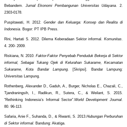
Bebandem.
Jurnal Ekonomi Pembangunan Universitas Udayana
. 2.
2303-0178.
Puspitawati, H. 2012.
Gender dan Keluarga: Konsep dan Realita di
Indonesia
. Bogor: PT IPB Press.
Rini, Hartati S. 2012. Dilema Keberadaan Sektor informal.
Komunitas
.
4. 200- 2009.
Riskiana, N. 2010.
Faktor-Faktor Penyebab Penduduk Bekerja di Sektor
informal, Sebagai Tukang Ojek di Kelurahan Sukarame, Kecamatan
Sukarame, Kota Bandar Lampung
. [Skripsi]. Bandar Lampung:
Universitas Lampung.
Rothenberg,
Alexan
der D., Gaduh, A., Burger, Nicholas E., Chazali, C.,
Tjandraningsih, I., Radikun, R., Sutera, C., & Weilant, S. 2015.
“Rethinking Indonesia’s Informal Sector”.
World Development Journal
.
80. 96-113.
Safaria, Anie F., Suhanda, D., & Riwanti, S. 2013.
Hubungan Perburuhan
di Sektor informal
. Bandung: Akatiga.