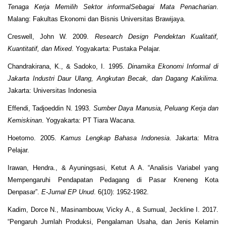
Tenaga
Kerja Memilih Sektor informalSebagai Mata Penacharian
.
Malang: Fakultas Ekonomi dan Bisnis Universitas Brawijaya.
Creswell, John W. 2009.
Research Design Pendektan Kualitatif,
Kuantitatif, dan Mixed
. Yogyakarta: Pustaka Pelajar.
Chandrakirana, K., & Sadoko, I. 1995.
Dinamika Ekonomi Informal di
Jakarta Industri Daur Ulang, Angkutan Becak, dan Dagang Kakilima
.
Jakarta: Universitas Indonesia
Effendi, Tadjoeddin N. 1993.
Sumber Daya Manusia, Peluang Kerja dan
Kemiskinan
. Yogyakarta: PT Tiara Wacana.
Hoetomo. 2005.
Kamus Lengkap Bahasa Indonesia
. Jakarta: Mitra
Pelajar.
Irawan, Hendra., & Ayuningsasi, Ketut A A. “Analisis Variabel yang
Mempengaruhi Pendapatan Pedagang di Pasar Kreneng Kota
Denpasar”.
E-Jurnal EP Unud
. 6(10): 1952-1982.
Kadim, Dorce N., Masinambouw, Vicky A., & Sumual, Jeckline I. 2017.
“Pengaruh Jumlah Produksi, Pengalaman Usaha, dan Jenis Kelamin