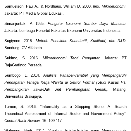
Samuelson, Paul A., & Nordhaus, William D. 2003.
Ilmu Mikroekonomi
.
Jakarta: PT Media Global Edukasi.
Simanjuntak, P. 1985.
Pengatar Ekonomi Sumber Daya Manusia
.
Jakarta: Lembaga Penerbit Fakultas Ekonomi Universitas Indonesia.
Sugiyono. 2015.
Metode Penelitian Kuantitatif, Kualitatif, dan R&D
.
Bandung: CV Alfabeta.
Sukirno, S. 2016.
Mikroekonomi Teori Pengantar
. Jakarta: PT
RajaGrafindo Persada.
Sumbogo, L. 2014.
Analisis Variabel-variabel yang Mempengaruhi
Pendapatan Tenaga Kerja Wanita di Sektor Formal (Studi Kasus PT.
Pembangkitan Jawa-Bali Unit Pembangkitan Gresik)
. Malang:
Universitas Brawijaya.
Tumen, S. 2016. “Informality as a Stepping Stone: A- Search
Theoretical Assessment of Informal Sector and Government Policy”.
Central Bank
Review
. 16. 109-117.
Wahyono, Budi. 2017. “Analisis Faktor-Faktor yang Mempengaruhi