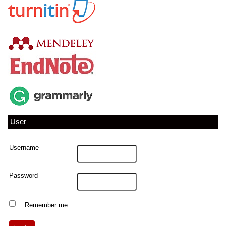
User
Username
Password
Remember me