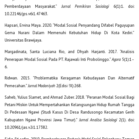
Pemberdayaan Masyarakat.”
Jurnal Pemikiran Sosiologi
6(1):1. doi:
10.22146/jps.v6i1.47463.
Hapsari, Ervina Maya. 2020. “Modal Sosial Penyandang Difabel Paguyupan
Gema Nurani Dalam Memenuhi Kebutuhan Hidup Di Kota Kediri.”
Universitas Brawijaya.
Margadinata, Santa Luciana Rio, and Dhyah Harjanti. 2017. “Analisis
Penerapan Modal Sosial Pada PT. Rajawali Inti Probolinggo.”
Agora
5(1):1–
6.
Ridwan. 2015. “Problematika Keragaman Kebudayaan Dan Alternatif
Pemecahan.”
Jurnal Madaniyah
2(Edisi !X):268.
Saheb, Yulius Slamet, and Ahmad Zuber. 2018. “Peranan Modal Sosial Bagi
Petani Miskin Untuk Mempertahankan Kelangsungan Hidup Rumah Tangga
Di Pedesaan Ngawi (Studi Kasus Di Desa Randusongo Kecamatan Gerih
Kabupaten Ngawi Provinsi Jawa Timur).”
Jurnal Analisa Sosiologi
2(1). doi:
10.20961/jas.v2i1.17382.