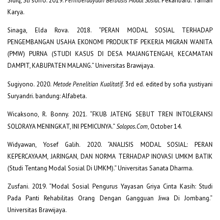
Sidiq, Sti sofro. 2019.
Permberdayaan Berbasis Modal Sosial
. Pekanbaru: Taman
Karya.
Sinaga, Elda Rova. 2018. “PERAN MODAL SOSIAL TERHADAP
PENGEMBANGAN USAHA EKONOMI PRODUKTIF PEKERJA MIGRAN WANITA
(PMW) PURNA (STUDI KASUS DI DESA MAJANGTENGAH, KECAMATAN
DAMPIT, KABUPATEN MALANG.” Universitas Brawijaya.
Sugiyono. 2020.
Metode Penelitian Kualitatif
. 3rd ed. edited by sofia yustiyani
Suryandri. bandung: Alfabeta.
Wicaksono, R. Bonny. 2021. “FKUB JATENG SEBUT TREN INTOLERANSI
SOLORAYA MENINGKAT, INI PEMICUNYA.”
Solopos.Com
, October 14.
Widyawan, Yosef Galih. 2020. “ANALISIS MODAL SOSIAL: PERAN
KEPERCAYAAM, JARINGAN, DAN NORMA TERHADAP INOVASI UMKM BATIK
(Studi Tentang Modal Sosial Di UMKM).” Universitas Sanata Dharma.
Zusfani. 2019. “Modal Sosial Pengurus Yayasan Griya Cinta Kasih: Studi
Pada Panti Rehabilitas Orang Dengan Gangguan Jiwa Di Jombang.”
Universitas Brawijaya.