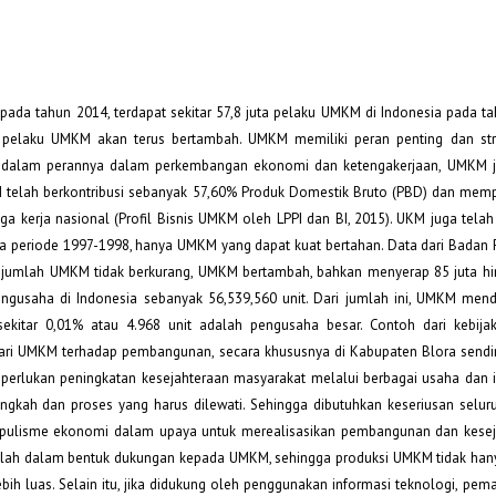
ada tahun 2014, terdapat sekitar 57,8 juta pelaku UMKM di Indonesia pada t
 pelaku UMKM akan terus bertambah. UMKM memiliki peran penting dan str
 dalam perannya dalam perkembangan ekonomi dan ketengakerjaan, UMKM j
KM telah berkontribusi sebanyak 57,60% Produk Domestik Bruto (PBD) dan memp
a kerja nasional (Profil Bisnis UMKM oleh LPPI dan BI, 2015). UKM juga telah 
ada periode 1997-1998, hanya UMKM yang dapat kuat bertahan. Data dari Badan P
 jumlah UMKM tidak berkurang, UMKM bertambah, bahkan menyerap 85 juta hi
engusaha di Indonesia sebanyak 56,539,560 unit. Dari jumlah ini, UMKM men
sekitar 0,01% atau 4.968 unit adalah pengusaha besar. Contoh dari kebij
ari UMKM terhadap pembangunan, secara khususnya di Kabupaten Blora sendir
iperlukan peningkatan kesejahteraan masyarakat melalui berbagai usaha dan i
angkah dan proses yang harus dilewati. Sehingga dibutuhkan keseriusan selur
 populisme ekonomi dalam upaya untuk merealisasikan pembangunan dan kesej
alah dalam bentuk dukungan kepada UMKM, sehingga produksi UMKM tidak han
ih luas. Selain itu, jika didukung oleh penggunakan informasi teknologi, pem