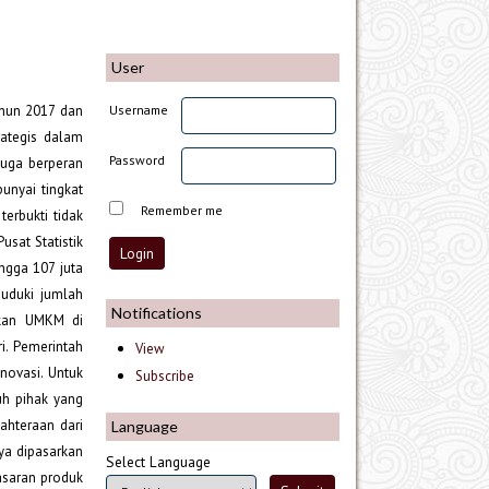
User
Username
ahun 2017 dan
ategis dalam
Password
uga berperan
unyai tingkat
Remember me
terbukti tidak
usat Statistik
ngga 107 juta
duduki jumlah
Notifications
akan UMKM di
i. Pemerintah
View
novasi. Untuk
Subscribe
uh pihak yang
ahteraan dari
Language
ya dipasarkan
Select Language
asaran produk