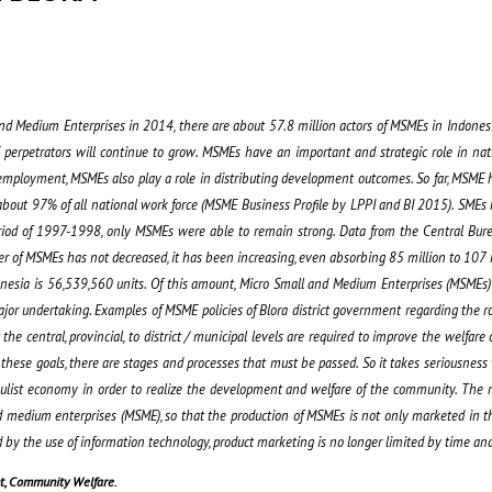
and Medium Enterprises in 2014, there are about 57.8 million actors of MSMEs in Indones
 perpetrators will continue to grow. MSMEs have an important and strategic role in na
 employment, MSMEs also play a role in distributing development outcomes. So far, MSME 
out 97% of all national work force (MSME Business Profile by LPPI and BI 2015). SMEs
period of 1997-1998, only MSMEs were able to remain strong. Data from the Central Burea
r of MSMEs has not decreased, it has been increasing, even absorbing 85 million to 107 
donesia is 56,539,560 units. Of this amount, Micro Small and Medium Enterprises (MSMEs
ajor undertaking. Examples of MSME policies of Blora district government regarding the r
the central, provincial, to district / municipal levels are required to improve the welfare o
these goals, there are stages and processes that must be passed. So it takes seriousness 
populist economy in order to realize the development and welfare of the community. The r
nd medium enterprises (MSME), so that the production of MSMEs is not only marketed in t
d by the use of information technology, product marketing is no longer limited by time an
nt, Community Welfare
.