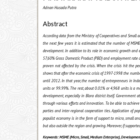
Adnan Husada Putra
Abstract
According data from the Ministry of Cooperatives and Small 
the next few years it is estimated that the number of MSME
development. In addition to its role in economic growth and
57,60% Gross Domestic Product (PBD) and employment rate ab
proven not affected by the crisis. When the crisis hit the 
shows that after the economic crisis of 1997-1998 the numbe
until 2012. In that year, the number of entrepreneurs in In
units or 99.99%. The rest, about 0.01% or 4,968 units is a m
development, especially in Blora district itself. Government at 
through various efforts and innovation. To be able to achieve 
parties and inter-regional cooperation ties. Application of 
populist economy is in the form of support to micro, small a
but also outside the region and growing. Moreover, if supporte
Keywords:
MSME (Micro, Small, Medium Enterprise), Developme