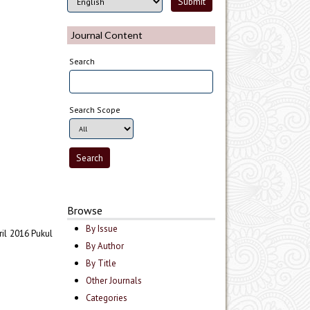
Journal Content
Search
Search Scope
Browse
By Issue
ril 2016 Pukul
By Author
By Title
Other Journals
Categories