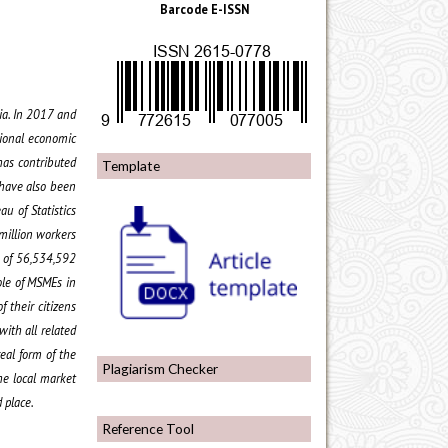
Barcode E-ISSN
ia. In 2017 and
tional economic
has contributed
Template
 have also been
u of Statistics
million workers
) of 56,534,592
ole of MSMEs in
f their citizens
with all related
eal form of the
Plagiarism Checker
he local market
d place
.
Reference Tool