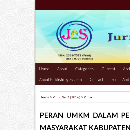
Home
About
Categories
Current
Arc
About Publishing System
Contact
Focus And
Home
>
Vol 5, No 2 (2016)
>
Putra
PERAN UMKM DALAM PE
MASYARAKAT KABUPATEN