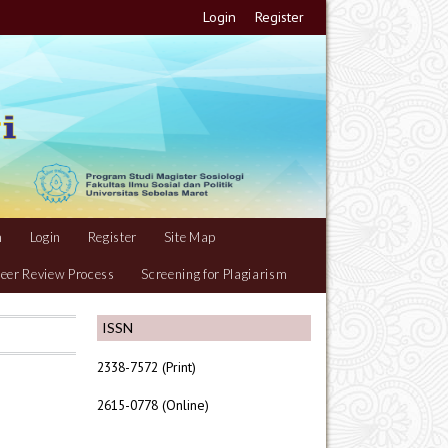
Login
Register
m
Login
Register
Site Map
eer Review Process
Screening for Plagiarism
ISSN
2338-7572 (Print)
2615-0778 (Online)