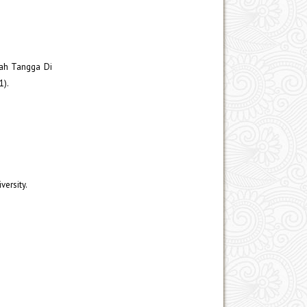
mah Tangga Di
1).
ersity.