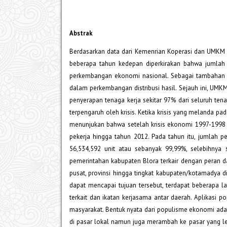
Abstrak
Berdasarkan data dari Kemenrian Koperasi dan UMKM p
beberapa tahun kedepan diperkirakan bahwa jumlah
perkembangan ekonomi nasional. Sebagai tambahan
dalam perkembangan distribusi hasil. Sejauh ini, UM
penyerapan tenaga kerja sekitar 97% dari seluruh tenag
terpengaruh oleh krisis. Ketika krisis yang melanda p
menunjukan bahwa setelah krisis ekonomi 1997-1998
pekerja hingga tahun 2012. Pada tahun itu, jumlah p
56,534,592 unit atau sebanyak 99,99%, selebihnya 
pemerintahan kabupaten Blora terkair dengan peran d
pusat, provinsi hingga tingkat kabupaten/kotamadya d
dapat mencapai tujuan tersebut, terdapat beberapa l
terkait dan ikatan kerjasama antar daerah. Aplikasi
masyarakat. Bentuk nyata dari populisme ekonomi ad
di pasar lokal namun juga merambah ke pasar yang leb