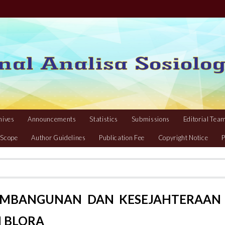
hives
Announcements
Statistics
Submissions
Editorial Tea
 Scope
Author Guidelines
Publication Fee
Copyright Notice
P
MBANGUNAN DAN KESEJAHTERAAN
 BLORA