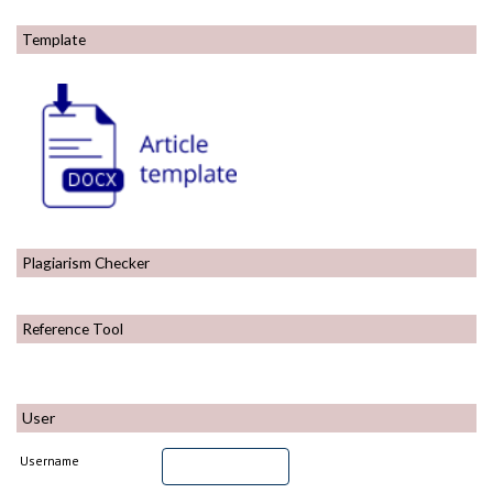
Template
Plagiarism Checker
Reference Tool
User
Username