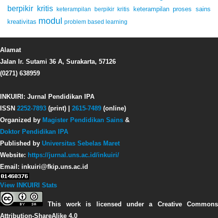
berpikir kritis
keterampilan proses sains
keterampilan berpikir kritis
modul
kreativitas
problem based learning
Alamat
Jalan Ir. Sutami 36 A, Surakarta, 57126
(0271) 638959
INKUIRI: Jurnal Pendidikan IPA
ISSN
2252-7893
(print) |
2615-7489
(online)
Organized by
Magister Pendidikan Sains
&
Doktor Pendidikan IPA
Published by
Universitas Sebelas Maret
Website:
https://jurnal.uns.ac.id/inkuiri/
Email: inkuiri@fkip.uns.ac.id
View INKUIRI Stats
This work is licensed under a Creative Commons
Attribution-ShareAlike 4.0