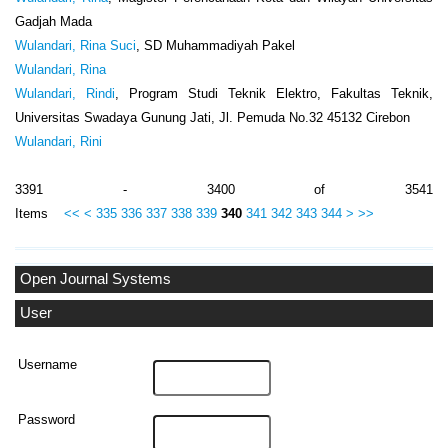
Gadjah Mada
Wulandari, Rina Suci
, SD Muhammadiyah Pakel
Wulandari, Rina
Wulandari, Rindi
, Program Studi Teknik Elektro, Fakultas Teknik,
Universitas Swadaya Gunung Jati, Jl. Pemuda No.32 45132 Cirebon
Wulandari, Rini
3391 - 3400 of 3541
Items
<<
<
335
336
337
338
339
340
341
342
343
344
>
>>
Open Journal Systems
User
Username
Password