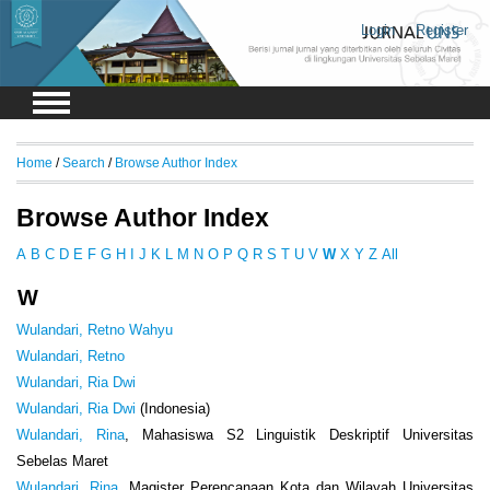
Login
Register
Home
/
Search
/
Browse Author Index
Browse Author Index
A
B
C
D
E
F
G
H
I
J
K
L
M
N
O
P
Q
R
S
T
U
V
W
X
Y
Z
All
W
Wulandari, Retno Wahyu
Wulandari, Retno
Wulandari, Ria Dwi
Wulandari, Ria Dwi
(Indonesia)
Wulandari, Rina
, Mahasiswa S2 Linguistik Deskriptif Universitas
Sebelas Maret
Wulandari, Rina
, Magister Perencanaan Kota dan Wilayah Universitas