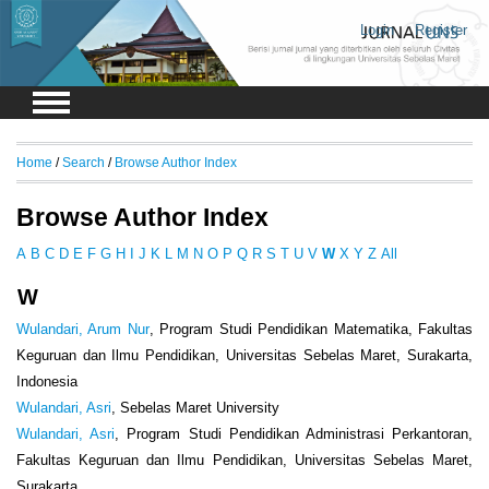
Login
Register
Home
/
Search
/
Browse Author Index
Browse Author Index
A
B
C
D
E
F
G
H
I
J
K
L
M
N
O
P
Q
R
S
T
U
V
W
X
Y
Z
All
W
Wulandari, Arum Nur
, Program Studi Pendidikan Matematika, Fakultas
Keguruan dan Ilmu Pendidikan, Universitas Sebelas Maret, Surakarta,
Indonesia
Wulandari, Asri
, Sebelas Maret University
Wulandari, Asri
, Program Studi Pendidikan Administrasi Perkantoran,
Fakultas Keguruan dan Ilmu Pendidikan, Universitas Sebelas Maret,
Surakarta