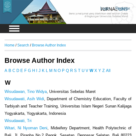
Login
Register
Home
/
Search
/
Browse Author Index
Browse Author Index
A
B
C
D
E
F
G
H
I
J
K
L
M
N
O
P
Q
R
S
T
U
V
W
X
Y
Z
All
W
Wisudawan, Tino Widya
, Universitas Sebelas Maret
Wisudawati, Asih Widi
, Department of Chemistry Education, Faculty of
Tarbiyah and Teacher Training, Universitas Islam Negeri Sunan Kalijaga
Yogyakarta, Yogyakarta, Indonesia
Wisudawati, Tri
Witari, Ni Nyoman Deni
, Midwifery Department, Health Polytechnic of
Bali, Jl. Piranha No.2 Pegok, Sesetan, Denpasar Selatan, Bali 80223