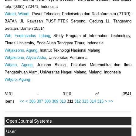
telp. (0361) 720471, Indonesia
Witarti, Witarti
, Pusat Teknologi Radioisotop dan Radiofarmaka (PTRR)-
BATAN Jl. Kawasan PUSPIPTEK Serpong, Gedung 11, Tangerang
Selatan, Banten 15314
Witi, Ferdinandus Lidang
, Study Program of Information Technology,
Flores University, Ende-Nusa Tenggara Timur, Indonesia
Witjaksono, Agung
, Institut Teknologi Nasional Malang
Witjaksono, Alyza Asha
, Universitas Pertamina
Witjoro, Agung
, Jurusan Biologi, Fakultas Matematika dan Ilmu
Pengetahuan Alam, Universitas Negeri Malang, Malang, Indonesia
Witjoro, Agung
3101 - 3110 of 3541
Items
<<
<
306
307
308
309
310
311
312
313
314
315
>
>>
Open Journal Systems
User