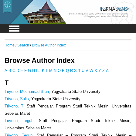
Login
Register
Home
/
Search
/
Browse Author Index
Browse Author Index
A
B
C
D
E
F
G
H
I
J
K
L
M
N
O
P
Q
R
S
T
U
V
W
X
Y
Z
All
T
Triyono, Mochamad Bruri
, Yogyakarta State University
Triyono, Sulis
, Yogyakarta State University
Triyono, T
, Staff Pengajar, Program Studi Teknik Mesin, Universitas
Sebelas Maret
Triyono, Teguh
, Staff Pengajar, Program Studi Teknik Mesin,
Universitas Sebelas Maret
Triyono, Teguh
, Staf Pengajar – Program Studi Teknik Mesin –