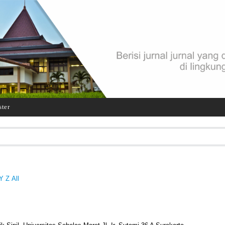
ster
Y
Z
All