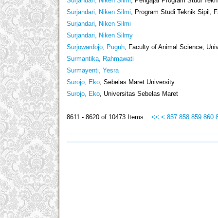
Surjandari, Niken Silmi
, Pengajar Program Studi Tekni
Surjandari, Niken Silmi
, Program Studi Teknik Sipil, F
Surjandari, Niken Silmi
Surjandari, Niken Silmy
Surjowardojo, Puguh
, Faculty of Animal Science, Uni
Surmantika, Rahmawati
Surmayenti, Yesra
Surojo, Eko
, Sebelas Maret University
Surojo, Eko
, Universitas Sebelas Maret
8611 - 8620 of 10473 Items
<<
<
857
858
859
860