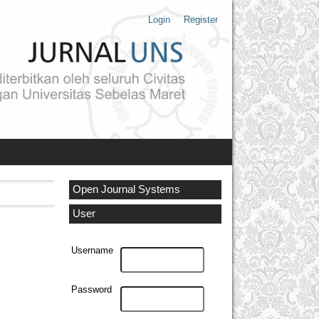
Login
Register
Open Journal Systems
User
Username
Password