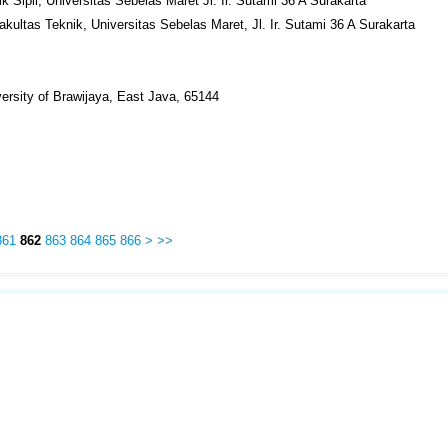
k Sipil, Universitas Sebelas Maret Jl. Ir. Sutami 36 A Surakarta
akultas Teknik, Universitas Sebelas Maret, Jl. Ir. Sutami 36 A Surakarta
versity of Brawijaya, East Java, 65144
861
862
863
864
865
866
>
>>