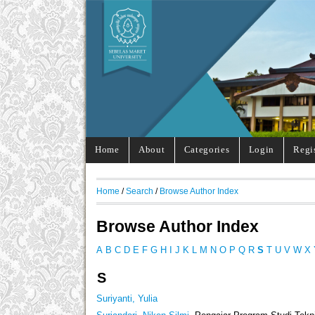
Home
About
Categories
Login
Regi
Home
/
Search
/
Browse Author Index
Browse Author Index
A
B
C
D
E
F
G
H
I
J
K
L
M
N
O
P
Q
R
S
T
U
V
W
X
S
Suriyanti, Yulia