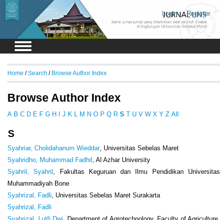
Login
Register
Home
/
Search
/
Browse Author Index
Browse Author Index
A
B
C
D
E
F
G
H
I
J
K
L
M
N
O
P
Q
R
S
T
U
V
W
X
Y
Z
All
S
Syahriar, Cholidahanum Wieddar
, Universitas Sebelas Maret
Syahridho, Muhammad Fadhil
, Al Azhar University
Syahril, Syahril
, Fakultas Keguruan dan Ilmu Pendidikan Universita
Muhammadiyah Bone
Syahrizal, Fadli
, Universitas Sebelas Maret Surakarta
Syahrizal, Fadli
Syahrizal, Lutfi Dwi
, Department of Agrotechnology, Faculty of Agriculture,