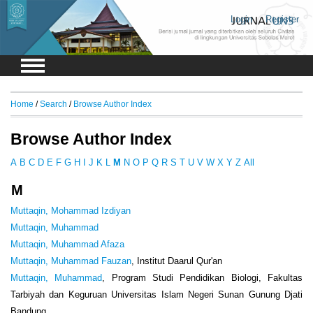
Login
Register
Home
/
Search
/
Browse Author Index
Browse Author Index
A
B
C
D
E
F
G
H
I
J
K
L
M
N
O
P
Q
R
S
T
U
V
W
X
Y
Z
All
M
Muttaqin, Mohammad Izdiyan
Muttaqin, Muhammad
Muttaqin, Muhammad Afaza
Muttaqin, Muhammad Fauzan
, Institut Daarul Qur'an
Muttaqin, Muhammad
, Program Studi Pendidikan Biologi, Fakultas
Tarbiyah dan Keguruan Universitas Islam Negeri Sunan Gunung Djati
Bandung