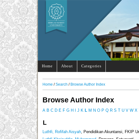
Home
About
Categories
Home
/
Search
/
Browse Author Index
Browse Author Index
A
B
C
D
E
F
G
H
I
J
K
L
M
N
O
P
Q
R
S
T
U
V
W
X
L
Luthfi, Rofifah Aisyah
, Pendidikan Akuntansi, FKIP U