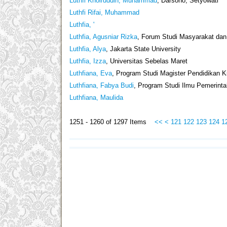
Luthfi Khoiruddin, Muhammad
, Darsono, Setyowati
Luthfi Rifai, Muhammad
Luthfia, '
Luthfia, Agusniar Rizka
, Forum Studi Masyarakat da
Luthfia, Alya
, Jakarta State University
Luthfia, Izza
, Universitas Sebelas Maret
Luthfiana, Eva
, Program Studi Magister Pendidikan K
Luthfiana, Fabya Budi
, Program Studi Ilmu Pemerinta
Luthfiana, Maulida
1251 - 1260 of 1297 Items
<<
<
121
122
123
124
1