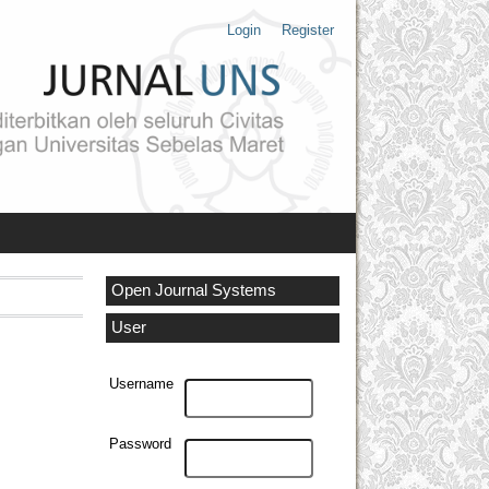
Login
Register
Open Journal Systems
User
Username
Password