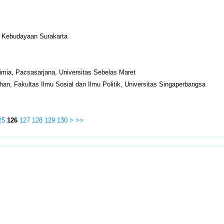
n Kebudayaan Surakarta
imia, Pacsasarjana, Universitas Sebelas Maret
han, Fakultas Ilmu Sosial dan Ilmu Politik, Universitas Singaperbangsa
25
126
127
128
129
130
>
>>