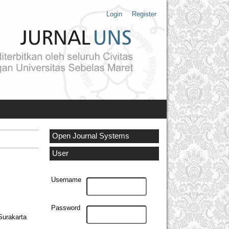
Login
Register
Open Journal Systems
User
Username
Password
Surakarta