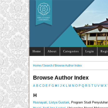
Home
About
Categories
Login
Regi
Home
/
Search
/
Browse Author Index
Browse Author Index
A
B
C
D
E
F
G
H
I
J
K
L
M
N
O
P
Q
R
S
T
U
V
W
X
H
Husnayati, Listya Gustani
, Program Studi Penyuluhan