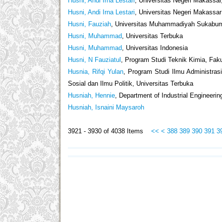
Husni, Andi Irna Lestari
, Universitas Negeri Makassar
Husni, Andi Irna Lestari
, Universitas Negeri Makassar
Husni, Fauziah
, Universitas Muhammadiyah Sukabu
Husni, Muhammad
, Universitas Terbuka
Husni, Muhammad
, Universitas Indonesia
Husni, N Fauziatul
, Program Studi Teknik Kimia, Faku
Husnia, Rifqi Yulan
, Program Studi Ilmu Administra
Sosial dan Ilmu Politik, Universitas Terbuka
Husniah, Hennie
, Department of Industrial Engineeri
Husniah, Isnaini Maysaroh
3921 - 3930 of 4038 Items
<<
<
388
389
390
391
3