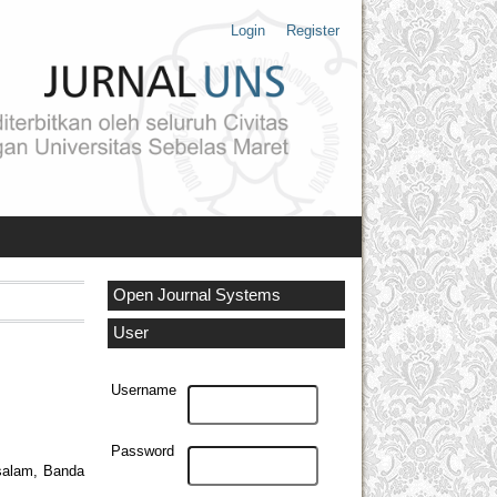
Login
Register
Open Journal Systems
User
Username
Password
ssalam, Banda