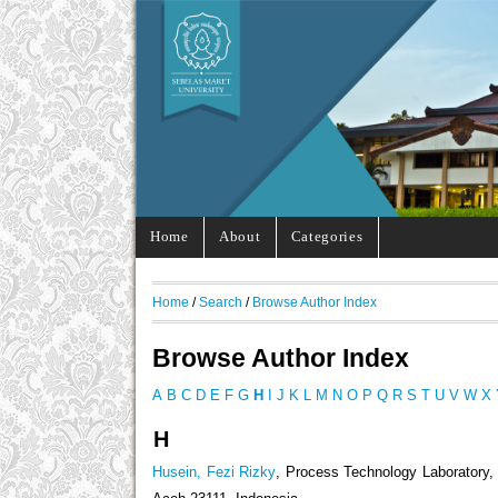
Home
About
Categories
Home
/
Search
/
Browse Author Index
Browse Author Index
A
B
C
D
E
F
G
H
I
J
K
L
M
N
O
P
Q
R
S
T
U
V
W
X
H
Husein, Fezi Rizky
, Process Technology Laboratory,