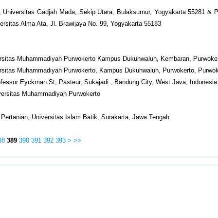
, Universitas Gadjah Mada, Sekip Utara, Bulaksumur, Yogyakarta 55281 & P
ersitas Alma Ata, Jl. Brawijaya No. 99, Yogyakarta 55183
iversitas Muhammadiyah Purwokerto Kampus Dukuhwaluh, Kembaran, Purwoke
iversitas Muhammadiyah Purwokerto, Kampus Dukuhwaluh, Purwokerto, Purwo
rofessor Eyckman St, Pasteur, Sukajadi , Bandung City, West Java, Indonesia
niversitas Muhammadiyah Purwokerto
 Pertanian, Universitas Islam Batik, Surakarta, Jawa Tengah
88
389
390
391
392
393
>
>>