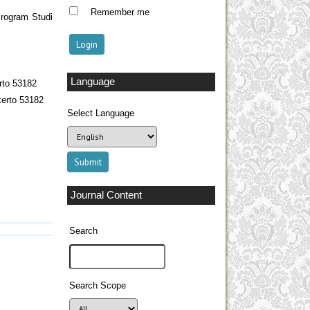
Remember me
rogram Studi
Language
rto 53182
kerto 53182
Select Language
Journal Content
Search
Search Scope