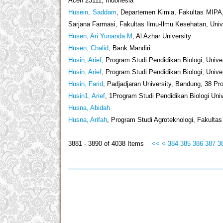
Aceh 23111, Indonesia
Husein, Saddam
, Departemen Kimia, Fakultas MIPA
Sarjana Farmasi, Fakultas Ilmu-Ilmu Kesehatan, Univ
Husen, Ari Yunanda M
, Al Azhar University
Husen, Chalid
, Bank Mandiri
Husin, Arief
, Program Studi Pendidikan Biologi, Un
Husin, Arief
, Program Studi Pendidikan Biologi, Un
Husin, Farid
, Padjadjaran University, Bandung, 38 P
Husin1, Arief
, 1Program Studi Pendidikan Biologi U
Husna, Abidah
Husna, Arifah
, Program Studi Agroteknologi, Fakultas
3881 - 3890 of 4038 Items
<<
<
384
385
386
387
3