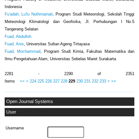
Indonesia
Fu'adah, Lu'lu Nuthmainati
, Program Studi Meteorologi, Sekolah Tinggi
Meteorologi Klimatologi dan Geofisika, Jl. Perhubungan I No.5
Tangerang Selatan
Fuad, Abdulloh
Fuad, Anis
, Universitas Sultan Ageng Tirtayasa
Fuad, Mochammad
, Program Studi Kimia, Fakultas Matematika dan
Ilmu Pengetahuan Alam, Universitas Sebelas Maret Surakarta
2281 - 2290 of 2351
Items
<<
<
224
225
226
227
228
229
230
231
232
233
>
>>
Open Journal Systems
User
Username