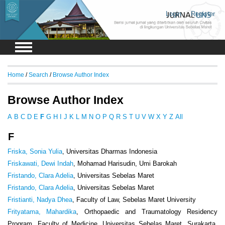
Login
Register
Home
/
Search
/
Browse Author Index
Browse Author Index
A
B
C
D
E
F
G
H
I
J
K
L
M
N
O
P
Q
R
S
T
U
V
W
X
Y
Z
All
F
Friska, Sonia Yulia
, Universitas Dharmas Indonesia
Friskawati, Dewi Indah
, Mohamad Harisudin, Umi Barokah
Fristando, Clara Adelia
, Universitas Sebelas Maret
Fristando, Clara Adelia
, Universitas Sebelas Maret
Fristianti, Nadya Dhea
, Faculty of Law, Sebelas Maret University
Frityatama, Mahardika
, Orthopaedic and Traumatology Residency
Program, Faculty of Medicine, Universitas Sebelas Maret, Surakarta,