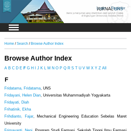
Login
Register
Home
/
Search
/
Browse Author Index
Browse Author Index
A
B
C
D
E
F
G
H
I
J
K
L
M
N
O
P
Q
R
S
T
U
V
W
X
Y
Z
All
F
Fridatama, Fridatama
, UNS
Fridayani, Helen Dian
, Universitas Muhammadiyah Yogyakarta
Fridayati, Diah
Frihatinik, Ekha
Frihdianto, Fajar
, Mechanical Engineering Education Sebelas Maret
University
Frimayanti, Neni
, Program Studi Farmasi, Sekolah Tinggi Ilmu Farmasi