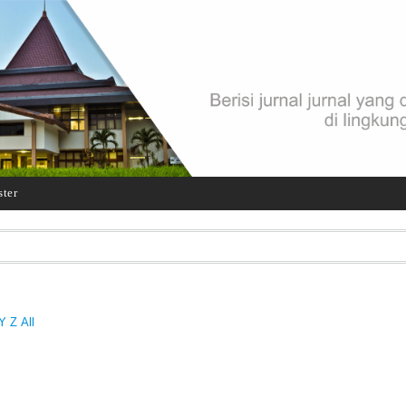
ster
Y
Z
All