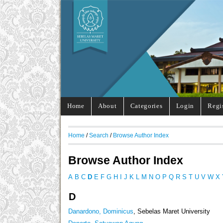
Home
About
Categories
Login
Regi
Home
/
Search
/
Browse Author Index
Browse Author Index
A
B
C
D
E
F
G
H
I
J
K
L
M
N
O
P
Q
R
S
T
U
V
W
X
D
Danardono, Dominicus
, Sebelas Maret University