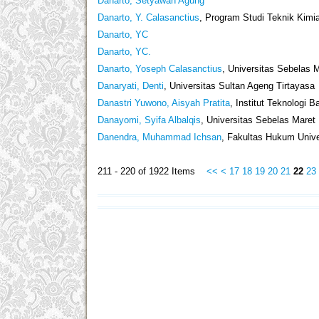
Danarto, Setyawan Agung
Danarto, Y. Calasanctius
, Program Studi Teknik Kimia
Danarto, YC
Danarto, YC.
Danarto, Yoseph Calasanctius
, Universitas Sebelas 
Danaryati, Denti
, Universitas Sultan Ageng Tirtayasa
Danastri Yuwono, Aisyah Pratita
, Institut Teknologi 
Danayomi, Syifa Albalqis
, Universitas Sebelas Maret
Danendra, Muhammad Ichsan
, Fakultas Hukum Unive
211 - 220 of 1922 Items
<<
<
17
18
19
20
21
22
23