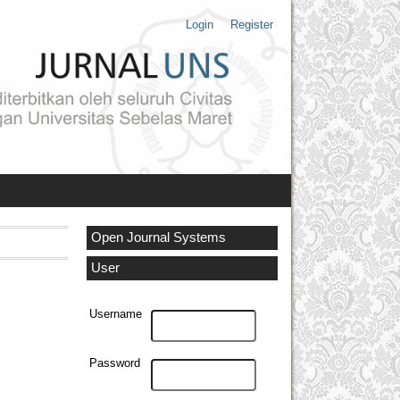
Login
Register
Open Journal Systems
User
Username
Password