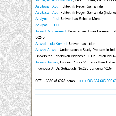
Asufie, Khairunnisa Noor
, Ph.D Student, Faculty of L
Asvitasari, Ayu
, Politeknik Negeri Samarinda
Asvitasari, Ayu
, Politeknik Negeri Samarinda (Indones
Asviyati, Lu'luul
, Universitas Sebelas Maret
Asviyati, Lu’luul
Aswad, Muhammad
, Departemen Kimia Farmasi, Fak
90245.
Aswadi, Lalu Samsul
, Universitas Tidar
Aswan, Aswan
, Undergraduate Study Program in Indo
Universitas Pendidikan Indonesia Jl. Dr. Setiabudhi
Aswan, Aswan
, Program Studi S1 Pendidikan Bahasa
Indonesia Jl. Dr. Setiabudhi No.229 Bandung 40154
6071 - 6080 of 6978 Items
<<
<
603
604
605
606
6