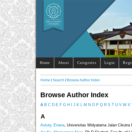
Home
About
Categories
Login
Regi
Home
/
Search
/
Browse Author Index
Browse Author Index
A
B
C
D
E
F
G
H
I
J
K
L
M
N
O
P
Q
R
S
T
U
V
W
X
A
Astuty, Eriana
, Universitas Widyatama Jalan Cikutra