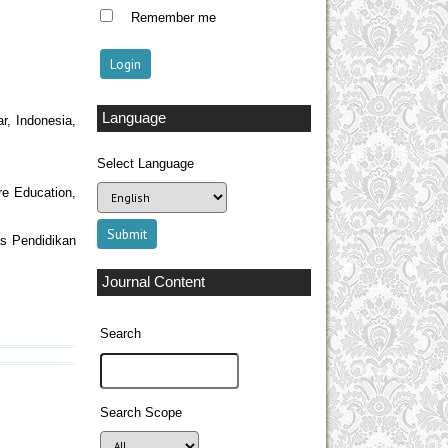
Remember me
Language
r, Indonesia,
Select Language
re Education,
as Pendidikan
Journal Content
Search
Search Scope