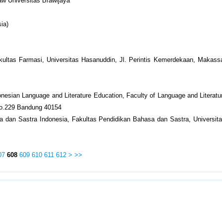
aw Universitas Brawijaya
ia)
ultas Farmasi, Universitas Hasanuddin, Jl. Perintis Kemerdekaan, Makassa
nesian Language and Literature Education, Faculty of Language and Literatu
 No.229 Bandung 40154
 dan Sastra Indonesia, Fakultas Pendidikan Bahasa dan Sastra, Universit
07
608
609
610
611
612
>
>>