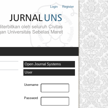
Login
Register
Open Journal Systems
User
Username
Password