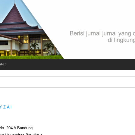
ster
Y
Z
All
 No. 204 A Bandung