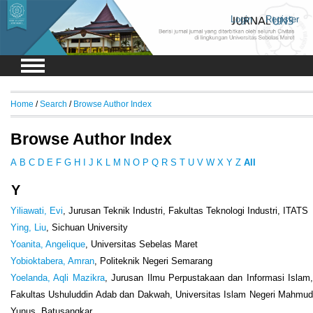
Login
Register
Home
/
Search
/
Browse Author Index
Browse Author Index
A
B
C
D
E
F
G
H
I
J
K
L
M
N
O
P
Q
R
S
T
U
V
W
X
Y
Z
All
Y
Yiliawati, Evi
, Jurusan Teknik Industri, Fakultas Teknologi Industri, ITATS
Ying, Liu
, Sichuan University
Yoanita, Angelique
, Universitas Sebelas Maret
Yobioktabera, Amran
, Politeknik Negeri Semarang
Yoelanda, Aqli Mazikra
, Jurusan Ilmu Perpustakaan dan Informasi Islam,
Fakultas Ushuluddin Adab dan Dakwah, Universitas Islam Negeri Mahmud
Yunus, Batusangkar