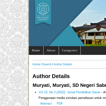
Home
About
Categories
Home
/
Search
/
Author Details
Author Details
Muryati, Muryati, SD Negeri Sab
Vol 10, No 2 (2022): Jurnal Pendidikan Dasar
- Ar
Penggunaan media simulasi pernafasan untuk me
Abstract
PDF