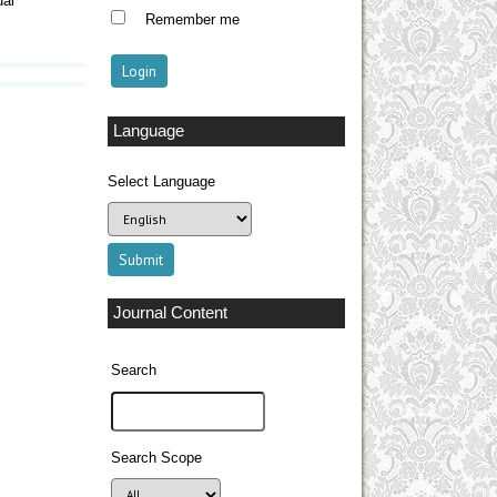
ual
Remember me
Language
Select Language
Journal Content
Search
Search Scope