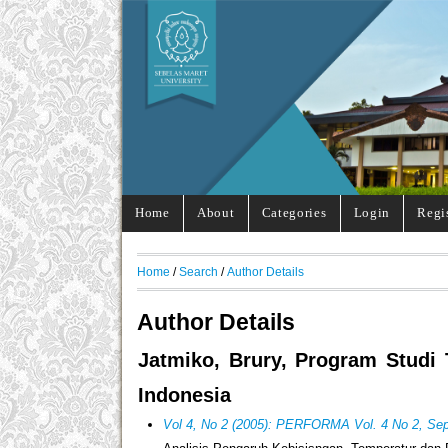
Home
About
Categories
Login
Regi
Home
/
Search
/
Author Details
Author Details
Jatmiko, Brury, Program Studi T
Indonesia
Vol 4, No 2 (2005): PERFORMA Vol. 4 No 2, Se