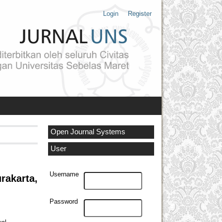
Login
Register
Open Journal Systems
User
Username
rakarta,
Password